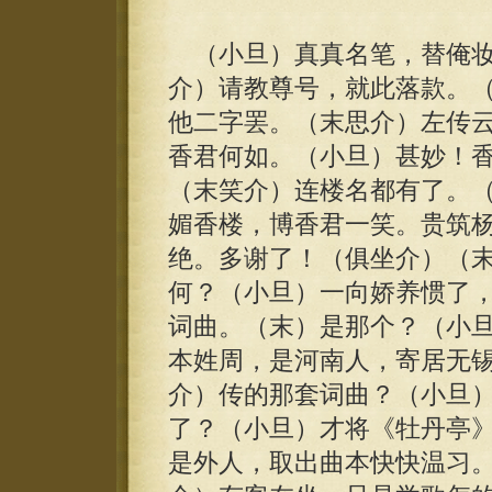
（小旦）真真名笔，替俺妆
介）请教尊号，就此落款。
他二字罢。（末思介）左传
香君何如。（小旦）甚妙！
（末笑介）连楼名都有了。
媚香楼，博香君一笑。贵筑
绝。多谢了！（俱坐介）（
何？（小旦）一向娇养惯了
词曲。（末）是那个？（小
本姓周，是河南人，寄居无
介）传的那套词曲？（小旦
了？（小旦）才将《牡丹亭
是外人，取出曲本快快温习