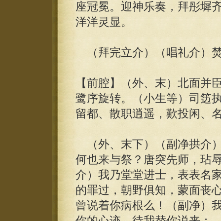
座冠冕。迎神乐奏，拜彤墀
洋洋灵显。
（拜完立介）（唱礼介）焚
【前腔】（外、末）北面并
鹭序旋转。（小生等）司笾
留都、散职逍遥，歎投闲、
（外、末下）（副净拱介）
何也来与祭？唐突先师，玷
介）我乃堂堂进士，表表名
的罪过，朝野俱知，蒙面丧
曾说着你病根么！（副净）
你的心迹，待我替你说来：