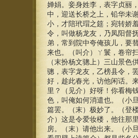
婵娟。妾身姓李，表字贞丽
中，迎送长桥之上，铅华未
小，才陪玳瑁之筵；宛转娇
令，叫做杨龙友，乃凤阳督
弟，常到院中夸俺孩儿，要
来也。（叫介）ㄚ鬟，卷帘
（末扮杨文骢上）三山景色
骢，表字龙友，乙榜县令，
好，趁此春光，访他闲话。
里？（见介）好呀！你看梅
色，叫俺如何消遣也。（小
篇罢。（末）极妙了。（登
介）这是令爱妆楼，他往那
房。（末）请他出来。（小