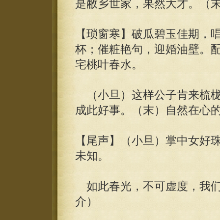
是敝乡世家，果然大才。（
【琐窗寒】破瓜碧玉佳期，
杯；催粧艳句，迎婚油壁。
宅桃叶春水。
（小旦）这样公子肯来梳栊
成此好事。（末）自然在心
【尾声】（小旦）掌中女好
未知。
如此春光，不可虚度，我们
介）