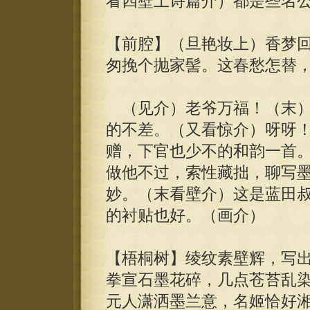
看四壁上诗篇介）都是些名
【前腔】（旦艳妆上）香梦
匆挽个抛家髻。这春愁怎替
（见介）老爷万福！（末）
的不差。（又看惊介）呀呀
赠，下官也少不的和韵一首
做他不过，索性藏拙，聊写
妙。（末看壁介）这是蓝田
的衬贴也好。（画介）
【梧桐树】绫纹素壁辉，写
拳宣石墨花碎，几点苍苔乱
元人潇洒墨兰意，名姬恰好