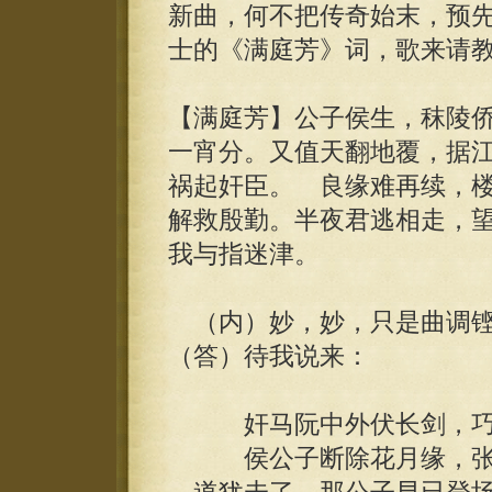
新曲，何不把传奇始末，预
士的《满庭芳》词，歌来请
【满庭芳】公子侯生，秣陵
一宵分。又值天翻地覆，据
祸起奸臣。 良缘难再续，
解救殷勤。半夜君逃相走，
我与指迷津。
（内）妙，妙，只是曲调铿
（答）待我说来：
奸马阮中外伏长剑，巧柳
侯公子断除花月缘，张道