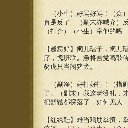
（小生）好骂好骂！（众）
真是反了。（副末亦喊介）
（打介）（小生）掌他的嘴
【越恁好】阉儿璫子，阉儿
序，愧班联。急将吾党鸣鼓
豺虎只当闲猪犬。
（副净）好打好打！（指副
了。（副末）我这老赞礼，
把鬍鬚都採落了，如何见人
【红绣鞋】难当鸡肋拳揎，拳