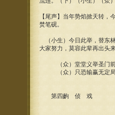
流连。（下）（小生）（众
【尾声】当年势焰掀天转，
焚笔砚。
（小生）今日此举，替东林
大家努力，莫容此辈再出头
（众）堂堂义举圣门前，
（众）只恐输赢无定局，
第四齣 侦 戏
癸