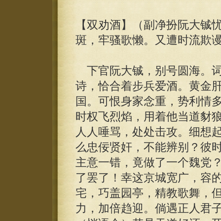
【双劝酒】（副净扮阮大铖
斑，牢骚歌懒。又遭时流欺
下官阮大铖，别号圆海。词
诗，恰合着步兵爱酒。黄金
国。可恨身家念重，势利情
时权飞烈焰，用着他当道豺
人人唾骂，处处击攻。细想
么忠佞贤奸，不能辨别？彼
主意一错，竟做了一个魏党
了罢了！幸这京城宽广，容
宅，巧盖园亭，精教歌舞，
力，加倍趋迎。倘遇正人君