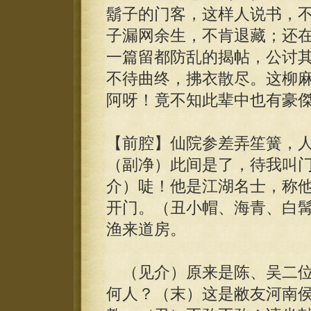
鬍子的门客，这样人说书，
子漏网余生，不肯退藏；还
一篇留都防乱的揭帖，公讨
不待曲终，拂衣散尽。这柳
阿呀！竟不知此辈中也有豪
【前腔】仙院参差弄笙簧，
（副净）此间是了，待我叫
介）唗！他是江湖名士，称
开门。（丑小帽、海青、白
渔来道房。
（见介）原来是陈、吴二位
何人？（末）这是敝友河南