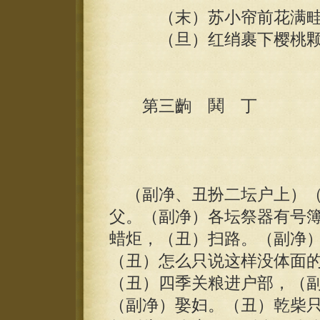
（末）苏小帘前花满畦，
（旦）红绡裹下樱桃颗，
第三齣 鬨 丁
癸
（副净、丑扮二坛户上）（
父。（副净）各坛祭器有号
蜡炬，（丑）扫路。（副净
（丑）怎么只说这样没体面
（丑）四季关粮进户部，（
（副净）娶妇。（丑）乾柴