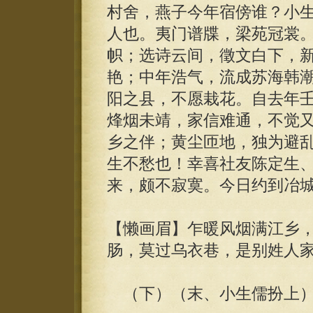
村舍，燕子今年宿傍谁？小
人也。夷门谱牒，梁苑冠裳
帜；选诗云间，徵文白下，
艳；中年浩气，流成苏海韩
阳之县，不愿栽花。自去年
烽烟未靖，家信难通，不觉
乡之伴；黄尘匝地，独为避
生不愁也！幸喜社友陈定生
来，颇不寂寞。今日约到冶
【懒画眉】乍暖风烟满江乡
肠，莫过乌衣巷，是别姓人
（下）（末、小生儒扮上