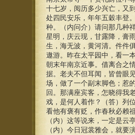
十七岁，阅历多少兴亡，又
处四民安乐，年年五穀丰登
种。（内问介）请问那几种
星明，庆云现，甘露降，膏
生，海无波，黄河清。件件
遨游。昨在太平园中，看一
朝末年南京近事。借离合之
据。老夫不但耳闻，皆曾眼
场，做了一个副末脚色；惹
回。那满座宾客，怎晓得我
戏，是何人着作？（答）列
看他有褒有贬，作春秋必赖
（内）这等说来，一定是云
（内）今日冠裳雅会，就要