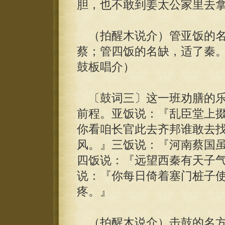
胆，也不敢到姜太公家里去
（拍醒木说介）管亚饭的名
蔡；管四饭的名缺，适了秦
鼓板唱介）
〔鼓词三〕这一班劝膳的乐
前程。亚饭说：『乱臣堂上
你看咱长官此去齐邦谁敢去
风。』三饭说：『河南蔡国
四饭说：『远望西秦有天子
说：『你每日倚着塞门桩子
疼。』
（拍醒木说介）击鼓的名方