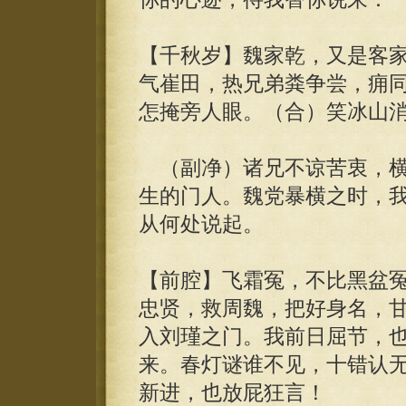
【千秋岁】魏家乾，又是客
气崔田，热兄弟粪争尝，痈
怎掩旁人眼。（合）笑冰山
（副净）诸兄不谅苦衷，横
生的门人。魏党暴横之时，
从何处说起。
【前腔】飞霜冤，不比黑盆
忠贤，救周魏，把好身名，
入刘瑾之门。我前日屈节，
来。春灯谜谁不见，十错认
新进，也放屁狂言！