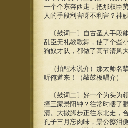
一个个东奔西走，把那权臣
人的手段利害呀不利害？神
〔鼓词一〕自古圣人手段能
乱臣无礼教歌舞，使了个些
狗奴才队，都做了高节清风
（拍醒木说介）那太师名挚
听俺道来！（敲鼓板唱介）
〔鼓词二〕好一个为头为领
撞三家景阳钟？往常时瞎了
清。大撒脚步正往东北走，
孔子三月忘肉味，景公擦泪