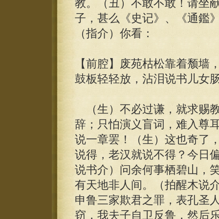
教。（丑）不敢不敢！请坐
子，甚么《史记》、《通鑑
（指介）你看：
【前腔】废苑枯松靠着颓墙
鼓板轻轻放，沾泪说书儿女
（生）不必过谦，就求赐教
辞；只怕演义盲词，难入尊
说一章罢！（生）这也奇了
说得，老汉就说不得？今日
说书介）问余何事栖碧山，
有天地非人间。（拍醒木说
申鲁三家欺君之罪，表孔圣
窃，我夫子自卫反鲁，然后