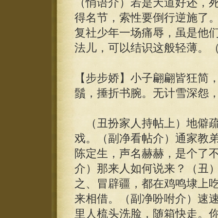
（悄语介）若是天道好还，
得名节，索性要倒行逆施了
复社少年一场痛辱，虽是他
法儿，可以结识这般轻薄。
【步步娇】小子翩翩皆狂简
鬚，捶折书腕。无计雪深怨
（丑扮家人持帖上）地僻疏
戏。（副净看帖介）通家教
陈定生，声名赫赫，是个了
介）那来人如何说来？（丑
之、冒辟疆，都在鸡鸣埭上
来相借。（副净吩咐介）速
里人梳头洗脸，随箱快走。