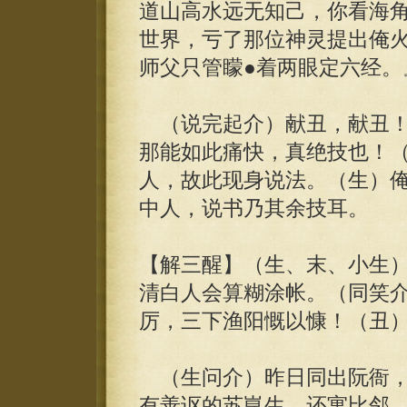
道山高水远无知己，你看海
世界，亏了那位神灵提出俺
师父只管矇●着两眼定六经。
（说完起介）献丑，献丑！
那能如此痛快，真绝技也！
人，故此现身说法。（生）
中人，说书乃其余技耳。
【解三醒】（生、末、小生
清白人会算糊涂帐。（同笑
厉，三下渔阳慨以慷！（丑
（生问介）昨日同出阮衙，
有善讴的苏崑生，还寓比邻