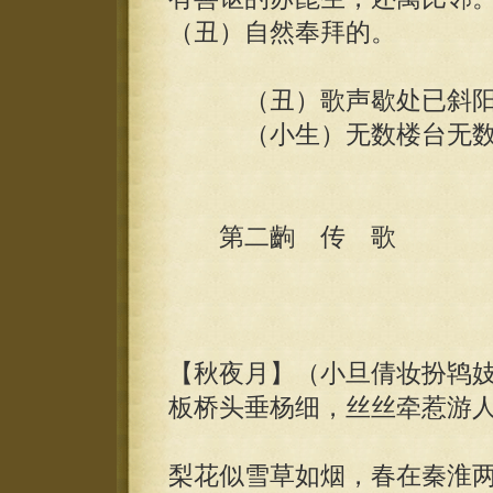
（丑）自然奉拜的。
（丑）歌声歇处已斜阳，
（小生）无数楼台无数草
第二齣 传 歌
癸
【秋夜月】（小旦倩妆扮鸨
板桥头垂杨细，丝丝牵惹游
梨花似雪草如烟，春在秦淮