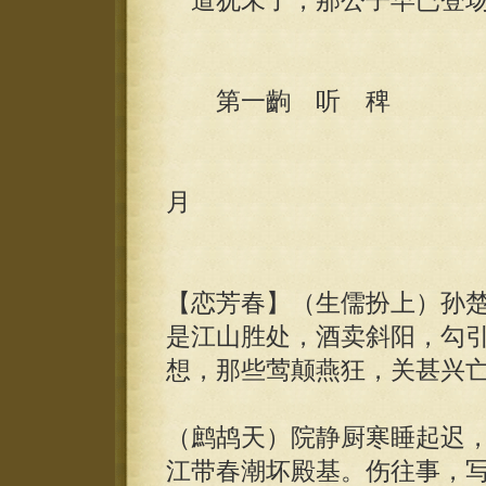
道犹未了，那公子早已登场
第一齣 听 稗
崇祯
月
【恋芳春】（生儒扮上）孙
是江山胜处，酒卖斜阳，勾
想，那些莺颠燕狂，关甚兴
（鹧鸪天）院静厨寒睡起迟
江带春潮坏殿基。伤往事，