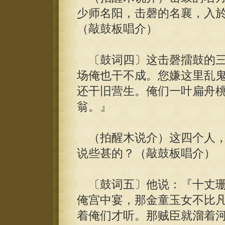
少师名阳，击磬的名襄，入
（敲鼓板唱介）
〔鼓词四〕这击磬擂鼓的三
场俺也干不成。您嫌这里乱
还干旧营生。俺们一叶扁舟
翁。』
（拍醒木说介）这四个人，
说些甚的？（敲鼓板唱介）
〔鼓词五〕他说：『十丈珊
俺宫中宴，那金童玉女不比
着俺们才听。那贼臣就溜着