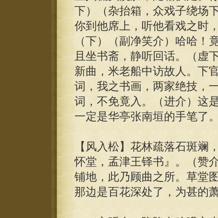
下）（杂抬箱，众戏子绕场
你到他席上，听他看戏之时
（下）（副净笑介）哈哈！
且坐书斋，静听回话。（虚
新曲，米老船中访故人。下
词，我之书画，两家绝技，
词，不免竟入。（进介）这
一定是华亭张南垣的手笔了
【风入松】花林疏落石斑斓
怀堂，孟津王铎书』。（赞介
铺地，此乃顾曲之所。草堂
那边是百花深处了，为甚的