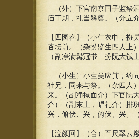
（外）下官南京国子监祭酒
庙丁期，礼当释奠。（分立
【四园春】（小生衣巾，扮
杏坛前。（杂扮监生四人上
（副净满髯冠带，扮阮大铖
（小生）小生吴应箕，约同
社兄，同来与祭。（杂四人
来。（副净掩面介）下官阮
介）（副末上，唱礼介）排
兴，俯伏、兴，俯伏、兴。
【泣颜回】（合）百尺翠云