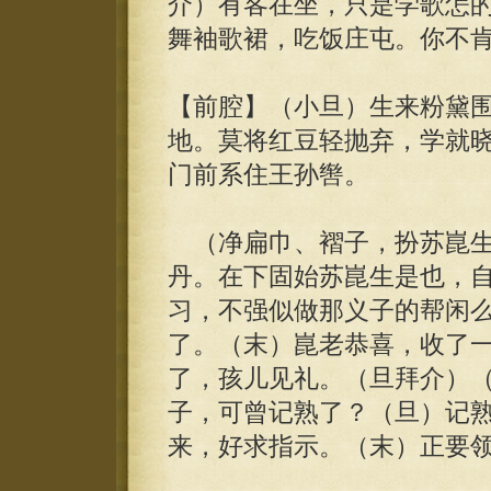
介）有客在坐，只是学歌怎
舞袖歌裙，吃饭庄屯。你不
【前腔】（小旦）生来粉黛
地。莫将红豆轻抛弃，学就
门前系住王孙辔。
（净扁巾、褶子，扮苏崑生
丹。在下固始苏崑生是也，
习，不强似做那义子的帮闲
了。（末）崑老恭喜，收了
了，孩儿见礼。（旦拜介）
子，可曾记熟了？（旦）记
来，好求指示。（末）正要