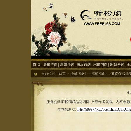
首 页
|
唐前诗选
|
唐朝诗选
|
唐后诗选
|
宋前词选
|
宋朝词选
|
宋
当前位置：
首页
>>
散曲杂剧
>>
清朝戏曲
>>
孔尚任戏曲
孔
服务提供:听松阁精品诗词网 文章作者:海棠 内容来源:听松
推荐给朋友: