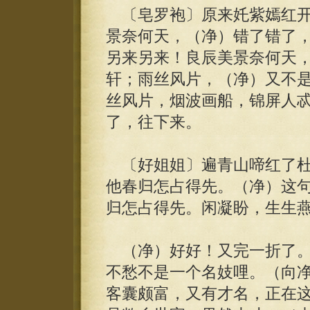
〔皂罗袍〕原来奼紫嫣红开
景奈何天，（净）错了错了
另来另来！良辰美景奈何天
轩；雨丝风片，（净）又不
丝风片，烟波画船，锦屏人
了，往下来。
〔好姐姐〕遍青山啼红了杜鹃
他春归怎占得先。（净）这
归怎占得先。闲凝盼，生生
（净）好好！又完一折了。
不愁不是一个名妓哩。（向
客囊颇富，又有才名，正在