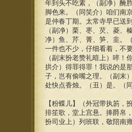
年到头不吃素，（副净）醃
脚色来。（同笑介）咱们南
是仲春丁期。太常寺早已送
（副净）栗、枣、芡、菱、
净）鱼、芹、菁、笋、韭。
一件也不少，仔细看着，不
（副末扮老赞礼暗上）啐！
拱介）得罪得罪！我说的是
子，岂有偷嘴之理。（副末
处快点香烛。（丑）是。（
【粉蝶儿】（外冠带执笏，
排笙歌，堂上宫悬。捧爵帛
扮司业上）列班联，敬陪南