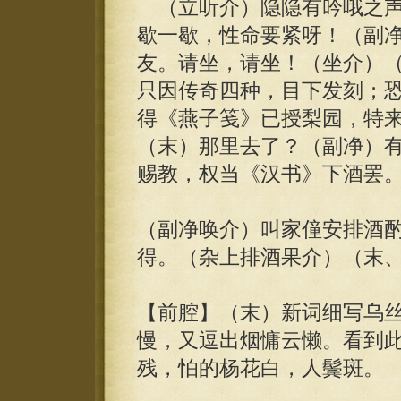
（立听介）隐隐有吟哦之声
歇一歇，性命要紧呀！（副
友。请坐，请坐！（坐介）
只因传奇四种，目下发刻；
得《燕子笺》已授梨园，特
（末）那里去了？（副净）
赐教，权当《汉书》下酒罢
（副净唤介）叫家僮安排酒
得。（杂上排酒果介）（末
【前腔】（末）新词细写乌
慢，又逗出烟慵云懒。看到
残，怕的杨花白，人鬓斑。