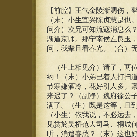
【前腔】王气金陵渐凋伤，
（末）小生宜兴陈贞慧是也
问介）次兄可知流寇消息么
渐逼京师。那宁南侯左良玉
问，我辈且看春光。（合）
（生上相见介）请了，两位
约！（末）小弟已着人打扫
节寒嫌酒冷，花好引人多。
来迟了？（副净）魏府徐公
满了。（生）既是这等，且
（小生）依我说，不必远去
见赏於吴桥范大司马、桐城
听，消遣春愁？（末）这也