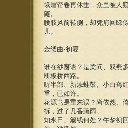
蛾眉帘卷再休垂，众里被人
随。
腰肢风前转侧，却凭肩回睇
儿。
金缕曲·初夏
谁在纱窗语？是梁问、双燕
断板桥西路。
听半部、新添蛙鼓。小白蔫
重，已如许。
花源岂是重来误？尚依然、
拆，过了几番疏雨。
知永日、簸钱何处？午梦初