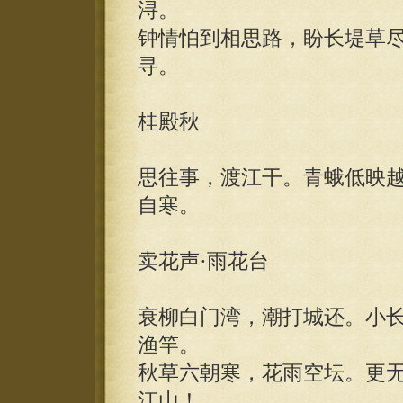
浔。
钟情怕到相思路，盼长堤草
寻。
桂殿秋
思往事，渡江干。青蛾低映
自寒。
卖花声·雨花台
衰柳白门湾，潮打城还。小
渔竿。
秋草六朝寒，花雨空坛。更
江山！