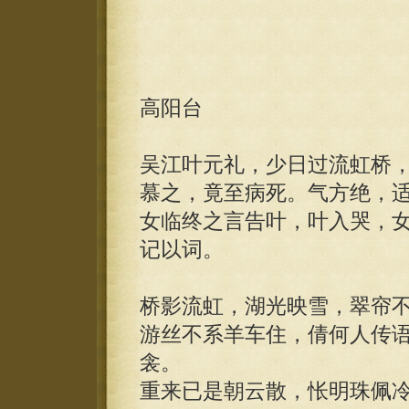
高阳台
吴江叶元礼，少日过流虹桥
慕之，竟至病死。气方绝，
女临终之言告叶，叶入哭，
记以词。
桥影流虹，湖光映雪，翠帘
游丝不系羊车住，倩何人传
衾。
重来已是朝云散，怅明珠佩