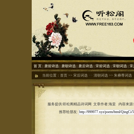
首 页
|
唐前诗选
|
唐朝诗选
|
唐后诗选
|
宋前词选
|
宋朝词选
|
宋
当前位置：
首页
>>
宋后词选
>>
清朝词选
>>
朱彝尊词选
服务提供:听松阁精品诗词网 文章作者:海棠 内容来源:听松
推荐给朋友: