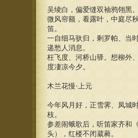
吴绫白，偏爱缝双袖鸦翎黑
微风帘额，看露叶，中庭尽
笛。
一自细马驮归，剩罗帕、当
递愁人消息。
枉飞度、河桥山驿。想柳外
度凄凉今夕。
木兰花慢·上元
今年风月好，正雪霁、凤城
枝。
参差闹蛾歌后，听笛家齐和
头），红楼不闭葳蕤。