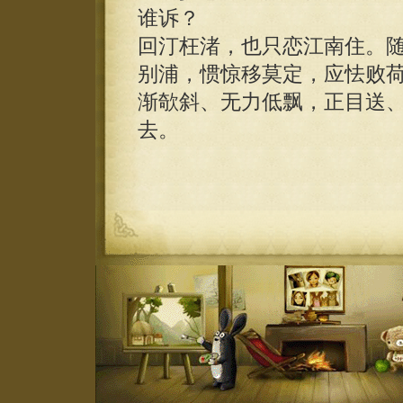
谁诉？
回汀枉渚，也只恋江南住。
别浦，惯惊移莫定，应怯败
渐欹斜、无力低飘，正目送
去。