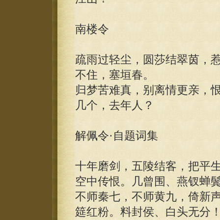
南楼令
疏雨过轻尘，圆莎结翠茵，
不住，塞垣春。
归梦苦难真，别离情更亲，
几个，去年人？
解佩令·自题词集
十年磨剑，五陵结客，把平
空中传恨。几曾围、燕钗蝉
不师秦七，不师黄九，倚新
筵红粉。料封侯、白头无分