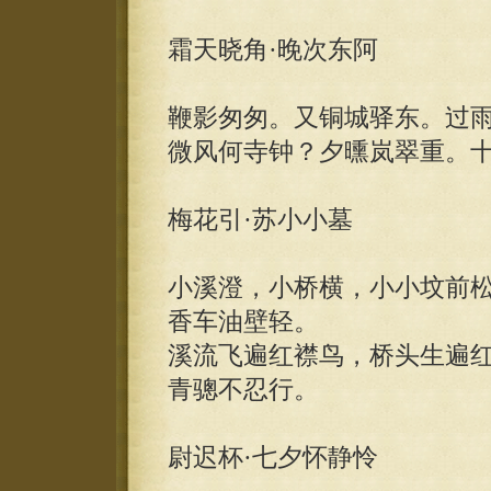
霜天晓角·晚次东阿
鞭影匆匆。又铜城驿东。过
微风何寺钟？夕曛岚翠重。
梅花引·苏小小墓
小溪澄，小桥横，小小坟前
香车油壁轻。
溪流飞遍红襟鸟，桥头生遍
青骢不忍行。
尉迟杯·七夕怀静怜