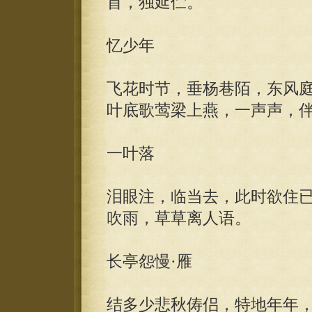
首，独延伫。
忆少年
飞花时节，垂杨巷陌，东风
叶底歌莺梁上燕，一声声，
一叶落
泪眼注，临当去，此时欲住
吹雨，草草离人语。
长亭怨慢·雁
结多少悲秋俦侣，特地年年