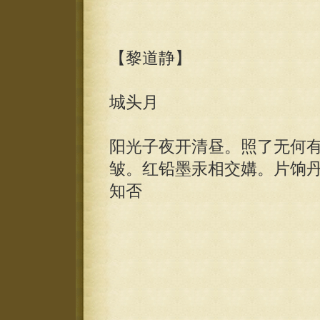
【黎道静】
城头月
阳光子夜开清昼。照了无何
皱。红铅墨汞相交媾。片饷
知否