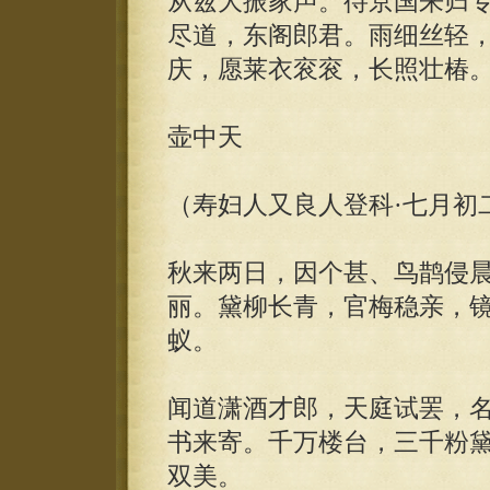
从兹大振家声。待京国来归
尽道，东阁郎君。雨细丝轻
庆，愿莱衣衮衮，长照壮椿
壶中天
（寿妇人又良人登科·七月初
秋来两日，因个甚、鸟鹊侵
丽。黛柳长青，官梅稳亲，
蚁。
闻道潇酒才郎，天庭试罢，
书来寄。千万楼台，三千粉
双美。