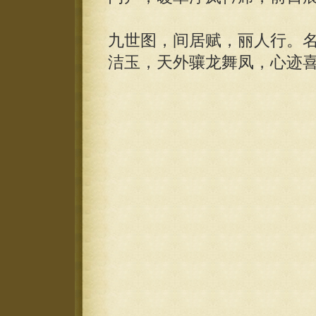
九世图，间居赋，丽人行。
洁玉，天外骧龙舞凤，心迹