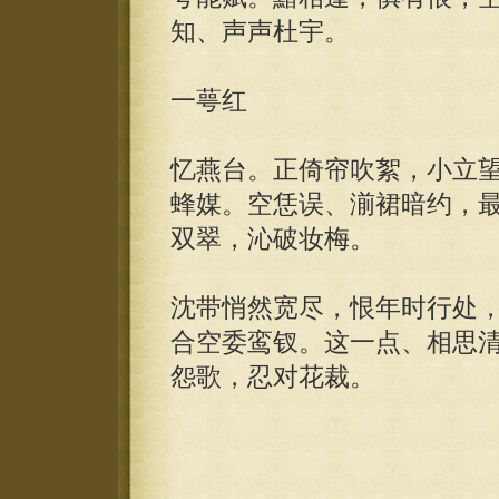
知、声声杜宇。
一萼红
忆燕台。正倚帘吹絮，小立
蜂媒。空恁误、湔裙暗约，
双翠，沁破妆梅。
沈带悄然宽尽，恨年时行处
合空委鸾钗。这一点、相思
怨歌，忍对花裁。