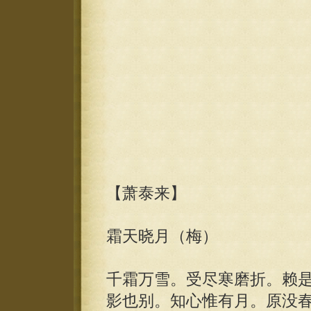
【萧泰来】
霜天晓月（梅）
千霜万雪。受尽寒磨折。赖
影也别。知心惟有月。原没