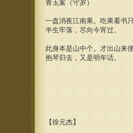
青玉案（守岁）
一盘消夜江南果。吃果看书
半生牢落，尽向今宵过。
此身本是山中个。才出山来
抱琴归去，又是明年话。
【徐元杰】