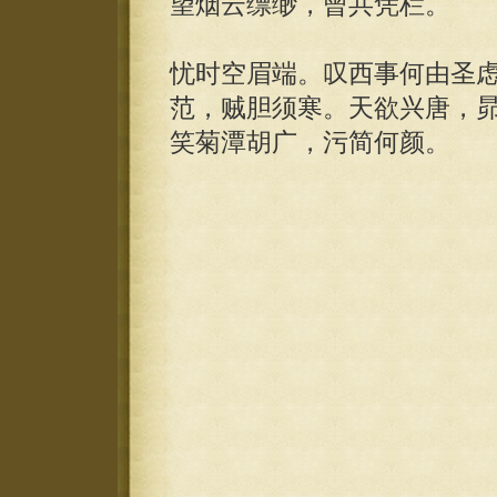
望烟云缥缈，曾共凭栏。
忧时空眉端。叹西事何由圣
范，贼胆须寒。天欲兴唐，
笑菊潭胡广，污简何颜。