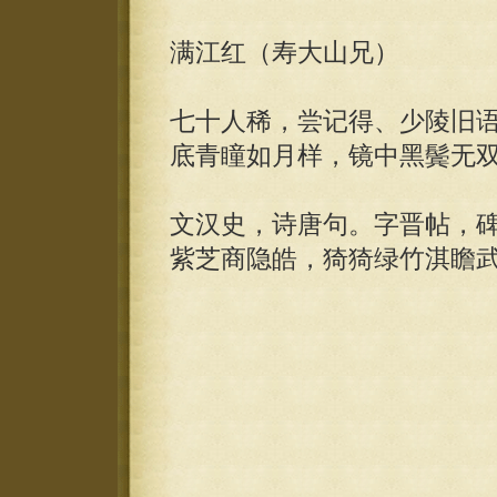
满江红（寿大山兄）
七十人稀，尝记得、少陵旧
底青瞳如月样，镜中黑鬓无
文汉史，诗唐句。字晋帖，
紫芝商隐皓，猗猗绿竹淇瞻