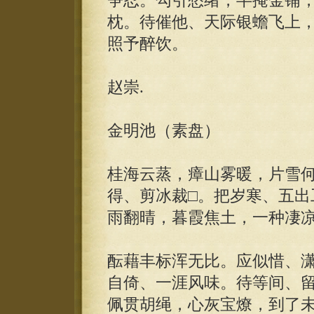
争忍。勾引愁绪，半掩金铺
枕。待催他、天际银蟾飞上
照予醉饮。
赵崇.
金明池（素盘）
桂海云蒸，瘴山雾暖，片雪
得、剪冰裁□。把岁寒、五出
雨翻晴，暮霞焦土，一种凄
酝藉丰标浑无比。应似惜、
自倚、一涯风味。待等间、
佩贯胡绳，心灰宝燎，到了