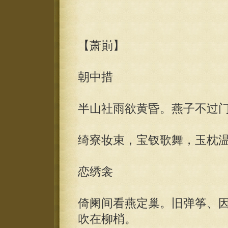
【萧崱】
朝中措
半山社雨欲黄昏。燕子不过
绮寮妆束，宝钗歌舞，玉枕
恋绣衾
倚阑间看燕定巢。旧弹筝、
吹在柳梢。