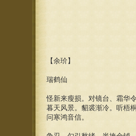
【余玠】
瑞鹤仙
怪新来瘦损。对镜台、霜华
暮天风景。貂裘渐冷。听梧
问寒鸿音信。