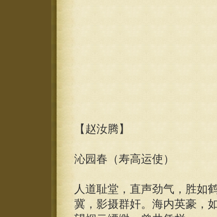
【赵汝腾】
沁园春（寿高运使）
人道耻堂，直声劲气，胜如
冀，影摄群奸。海内英豪，