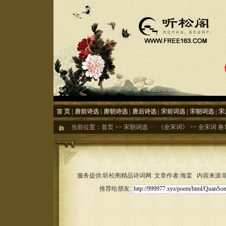
首 页
|
唐前诗选
|
唐朝诗选
|
唐后诗选
|
宋前词选
|
宋朝词选
|
宋
当前位置：
首页
>>
宋朝词选
>>
《全宋词》
>>
全宋词 卷1
服务提供:听松阁精品诗词网 文章作者:海棠 内容来源:听松
推荐给朋友: