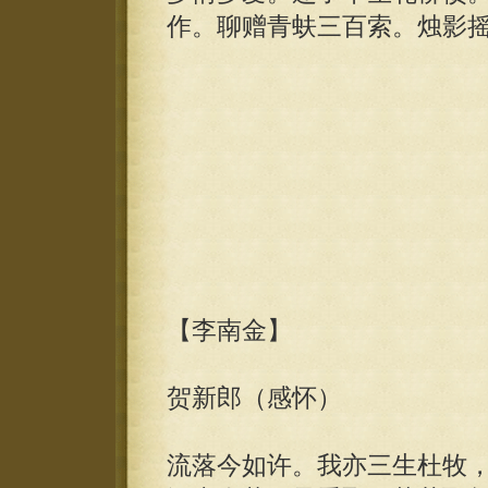
作。聊赠青蚨三百索。烛影
【李南金】
贺新郎（感怀）
流落今如许。我亦三生杜牧