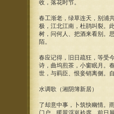
收，落花时节。
春工渐老，绿草连天，别浦
极，江北江南，杜鹃叫裂。
树，问何人、把酒来看别。
陌。
春应记得，旧日疏狂，等受
诗，曲坞煎茶，小窗眠月。
世，与羁臣、恨妾销离侧。
水调歌（湘阴簿新居）
了却意中事，卜筑快幽情。
门户，暖翠浮岚衿席，前日