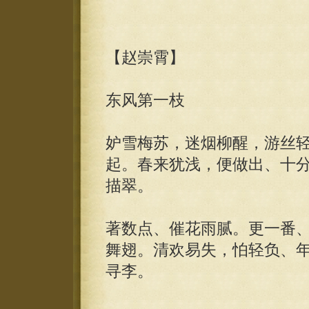
【赵崇霄】
东风第一枝
妒雪梅苏，迷烟柳醒，游丝
起。春来犹浅，便做出、十
描翠。
著数点、催花雨腻。更一番
舞翅。清欢易失，怕轻负、
寻李。