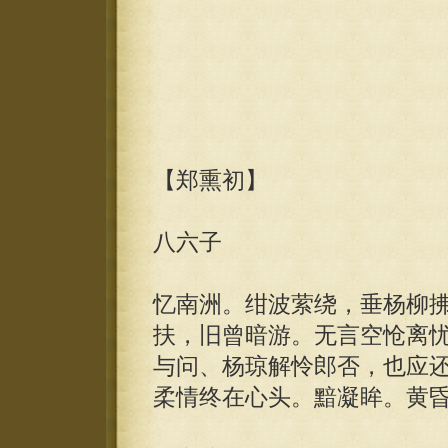
【郑熏初】
八六子
忆南洲。绀波萦绕，垂杨柳
扶，旧曾暗游。无言空怆离
与问、杨琼解怜郎否，也应
柔情终在心头。黯凝眸。黄