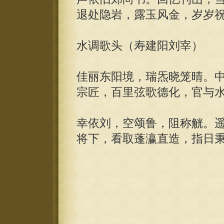
退处隐岩，露玉风金，岁岁
水调歌头（寿建阳刘宰）
佳丽东阳境，瑞炁晓笼晴。
宗匠，百里弦歌德化，官与
幸依刘，空颂鲁，阻称觥。
将下，看取蓬瀛直造，指日