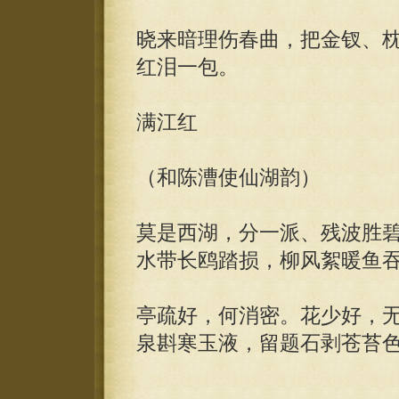
晓来暗理伤春曲，把金钗、
红泪一包。
满江红
（和陈漕使仙湖韵）
莫是西湖，分一派、残波胜
水带长鸥踏损，柳风絮暖鱼
亭疏好，何消密。花少好，
泉斟寒玉液，留题石剥苍苔色