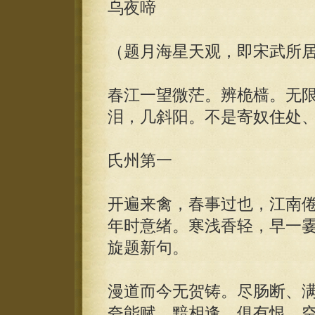
乌夜啼
（题月海星天观，即宋武所
春江一望微茫。辨桅樯。无
泪，几斜阳。不是寄奴住处
氏州第一
开遍来禽，春事过也，江南
年时意绪。寒浅香轻，早一
旋题新句。
漫道而今无贺铸。尽肠断、
夸能赋。黯相逢，俱有恨，