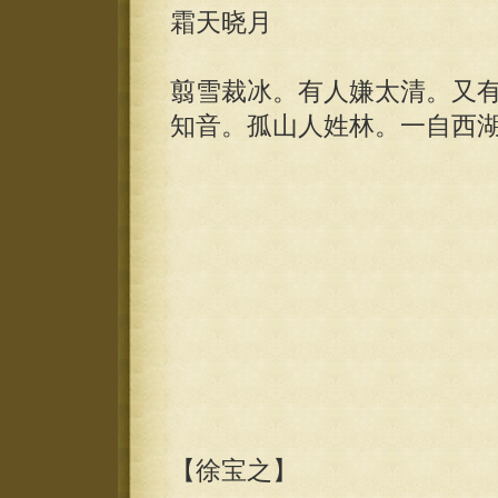
霜天晓月
翦雪裁冰。有人嫌太清。又
知音。孤山人姓林。一自西
【徐宝之】