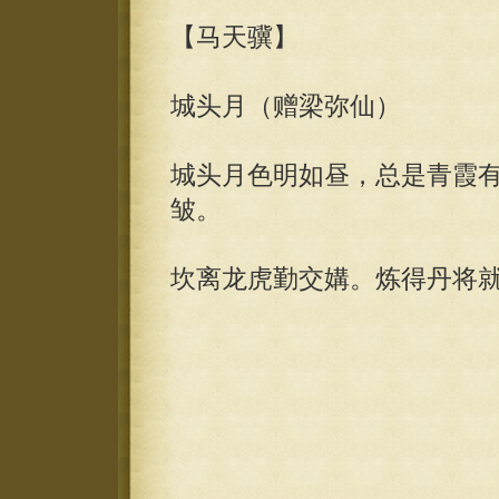
【马天骥】
城头月（赠梁弥仙）
城头月色明如昼，总是青霞
皱。
坎离龙虎勤交媾。炼得丹将