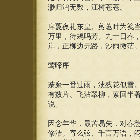
渺归鸿无数，江树苍苍。
席藑夜礼东皇。剪蕙叶为笺
万里，待鴂呜芳。九十日春
岸，正柳边无路，沙雨微茫
莺啼序
荼縻一番过雨，渍残花似雪
有数片、飞沾翠柳，萦回半
说。
因念年华，最苦易失，对春
修洁。寄么弦、千言万语，