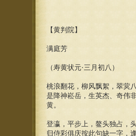
【黄判院】
满庭芳
（寿黄状元·三月初八）
桃浪翻花，柳风飘絮，翠蓂
是降神崧岳，生英杰、奇伟
黄。
登瀛，平步上，鳌头独占，
归侍彩俱庆按此句缺一字，