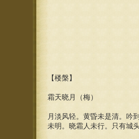
【楼槃】
霜天晓月（梅）
月淡风轻。黄昏未是清。吟
未明。晓霜人未行。只有城