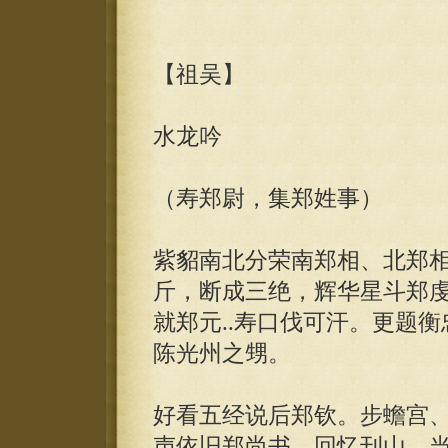
【祖吴】
水龙吟
（寿郑尉，集郑姓事）
紫貂南北分荣南郑相、北郑
斤，断成三绝，辉华星斗郑
就郑元..寿口伐可汗。更题
陈光州之甥。
好看五经说后郑钦。步蟾宫
声依旧郑尚书。回忆刊山，