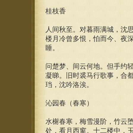
桂枝香
人间秋至。对暮雨满城，沈
楼月冷曾多恨，怕而今、夜
睡。
问楚梦、间云何地。但手约
凝睇。旧时裘马行歌事，合
珰，沈吟洛涘。
沁园春（春寒）
水榭春寒，梅雪漫阶，竹云
处，看月西窗。十二楼中，