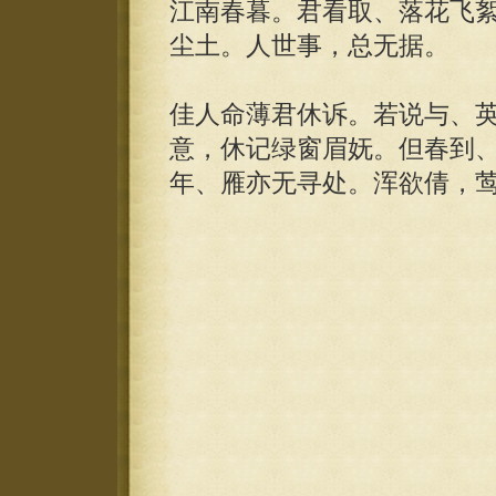
江南春暮。君看取、落花飞
尘土。人世事，总无据。
佳人命薄君休诉。若说与、
意，休记绿窗眉妩。但春到
年、雁亦无寻处。浑欲倩，