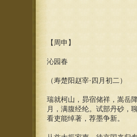
【周申】
沁园春
（寿楚阳赵宰·四月初二）
瑞就柯山，昴宿储祥，嵩岳
月，满腹经纶。试部丹砂，
看吏能绰著，荐墨争新。