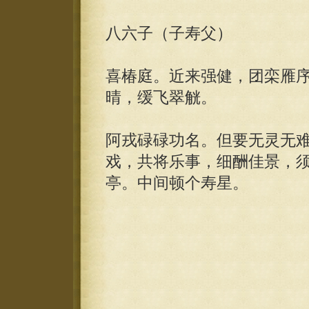
八六子（子寿父）
喜椿庭。近来强健，团栾雁
晴，缓飞翠觥。
阿戎碌碌功名。但要无灵无
戏，共将乐事，细酬佳景，
亭。中间顿个寿星。