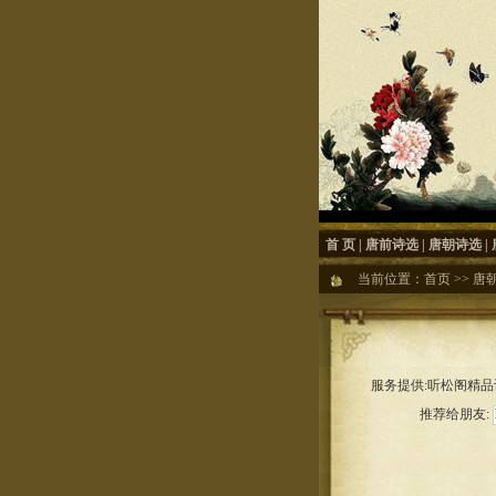
首 页
|
唐前诗选
|
唐朝诗选
|
当前位置：
首页
>>
唐
服务提供:听松阁精品诗
推荐给朋友: