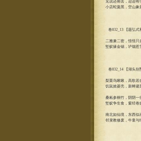
见说还南去，迢迢有
小店蛇羹黑，空山象
卷832_13 【题
二雅兼二密，愔愔只
堑蚁缘金锡，垆烟惹
卷832_14 【湖头
梨栗鸟啾啾，高歌若
饥鼠掀菱壳，新蝉避
桑柘参桐竹，阴阴一
堑蚁争生食，窗经卷
南北如仙境，东西似
邻叟教修废，牛童与