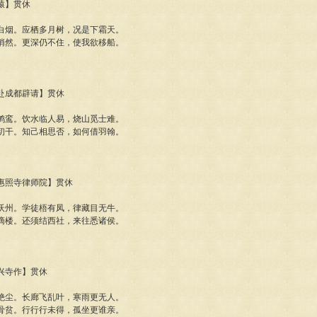
闻猿】贯休
白烟。应栖多月树，况是下霜天。
悄然。更深仍不住，使我欲移船。
闻赴成都辟请】贯休
鹓鸾。饮水临人易，烧山觅士难。
初干。知己相思否，如何借羽翰。
南惠照寺律师院】贯休
沃州。学徒梧有凤，律藏目无牛。
滴楼。还须结西社，来往悉诸侯。
长兴寺作】贯休
绝尘。长廊飞乱叶，寒雨更无人。
骨贫。行行行未得，孤坐更谁亲。