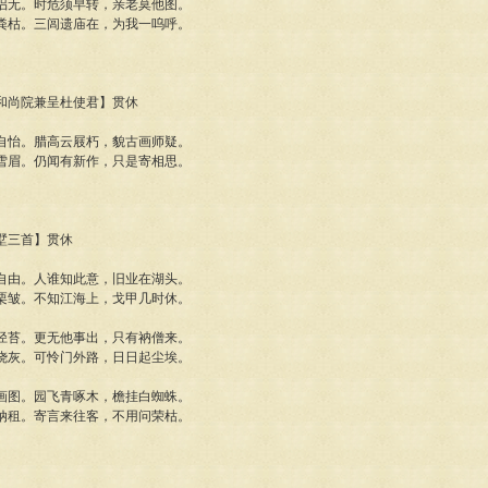
侣无。时危须早转，亲老莫他图。
粪枯。三闾遗庙在，为我一呜呼。
弘式和尚院兼呈杜使君】贯休
自怡。腊高云屐朽，貌古画师疑。
雪眉。仍闻有新作，只是寄相思。
别墅三首】贯休
自由。人谁知此意，旧业在湖头。
栗皱。不知江海上，戈甲几时休。
径苔。更无他事出，只有衲僧来。
烧灰。可怜门外路，日日起尘埃。
画图。园飞青啄木，檐挂白蜘蛛。
纳租。寄言来往客，不用问荣枯。