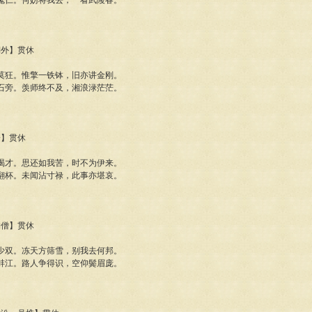
鬼仁。何妨将我去，一看武陵春。
湖外】贯休
莫狂。惟擎一铁钵，旧亦讲金刚。
石旁。羡师终不及，湘浪渌茫茫。
一】贯休
渴才。思还如我苦，时不为伊来。
翻杯。未闻沾寸禄，此事亦堪哀。
衲僧】贯休
世少双。冻天方筛雪，别我去何邦。
蚌江。路人争得识，空仰鬓眉庞。