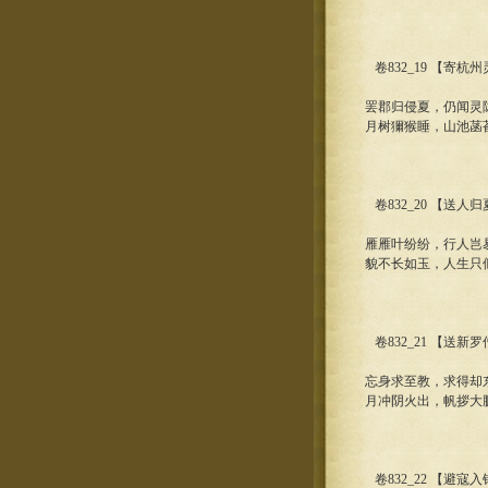
卷832_19 【寄
罢郡归侵夏，仍闻灵
月树獮猴睡，山池菡
卷832_20 【送人
雁雁叶纷纷，行人岂
貌不长如玉，人生只
卷832_21 【送新
忘身求至教，求得却
月冲阴火出，帆拶大
卷832_22 【避寇