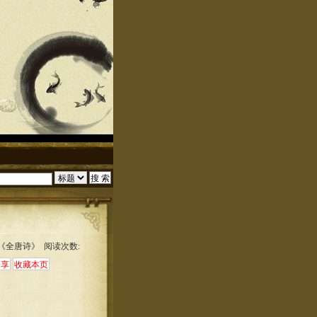
:《全唐诗》 阅读次数: