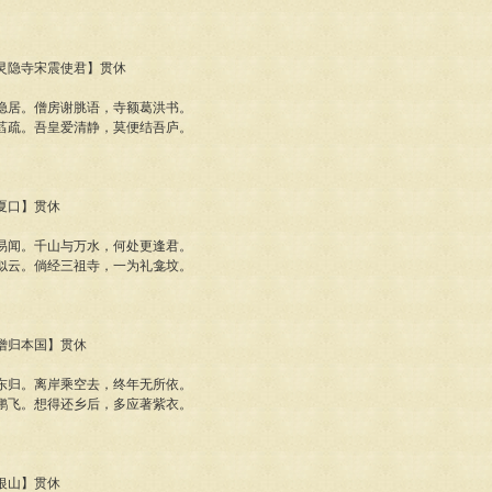
杭州灵隐寺宋震使君】贯休
隐居。僧房谢脁语，寺额葛洪书。
萏疏。吾皇爱清静，莫便结吾庐。
归夏口】贯休
易闻。千山与万水，何处更逢君。
似云。倘经三祖寺，一为礼龛坟。
罗僧归本国】贯休
东归。离岸乘空去，终年无所依。
鹏飞。想得还乡后，多应著紫衣。
入银山】贯休