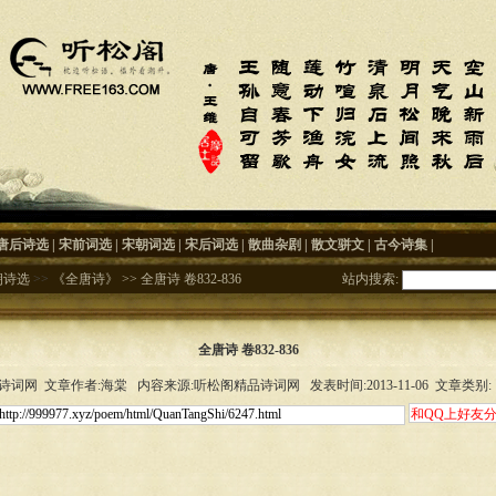
唐后诗选
|
宋前词选
|
宋朝词选
|
宋后词选
|
散曲杂剧
|
散文骈文
|
古今诗集
|
朝诗选
>>
《全唐诗》
>>
全唐诗 卷832-836
站内搜索:
全唐诗 卷832-836
词网 文章作者:海棠 内容来源:听松阁精品诗词网 发表时间:2013-11-06 文章类别