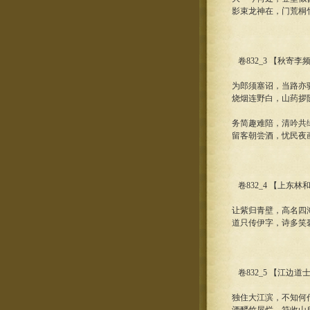
影束龙神在，门荒桐
卷832_3 【秋寄
为郎须塞诏，当路亦
烧烟连野白，山药拶
务简趣难陪，清吟共
留客朝尝酒，忧民夜
卷832_4 【上东林
让紫归青壁，高名四
道只传伊字，诗多笑
卷832_5 【江边道
独住大江滨，不知何