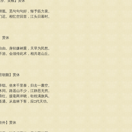
山胡汾、吴樵】贯休
胼胝。觅句句句好，惭予筋力衰。
门迟。相忆空回首，江头日暮时。
僧】贯休
自由。身轻嫌衲重，天旱为民愁。
不游。会须传此术，相共老山丘。
使君朝觐】贯休
帝聪。坐来千里泰，归去一囊空。
木同。路遥山不少，江静思无穷。
浪红。援毫两岸晓，欹枕满旗风。
圣通。从兹林下客，应□代天功。
之岭外】贯休