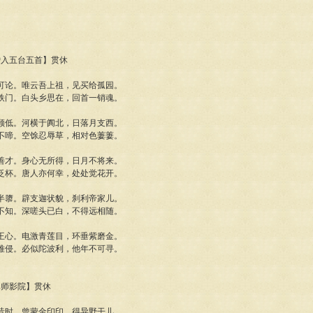
天僧入五台五首】贯休
可论。唯云吾上祖，见买给孤园。
铁门。白头乡思在，回首一销魂。
顾低。河横于阗北，日落月支西。
不啼。空馀忍辱草，相对色萋萋。
善才。身心无所得，日月不将来。
泛杯。唐人亦何幸，处处觉花开。
半隳。辟支迦状貌，刹利帝家儿。
不知。深嗟头已白，不得远相随。
王心。电激青莲目，环垂紫磨金。
难侵。必似陀波利，他年不可寻。
化禅师影院】贯休
昔时。曾蒙金印印，得异野干儿。