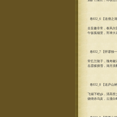
酒酽竹屋烂，符收山
卷832_6 【送僧之
去旨趣非常，春风尔
午饭孤烟里，宵禅大
卷832_7 【怀谬独
常忆兰陵子，瑰奇皴
岳霞猱掷雪，湖月浪
卷832_8 【送庐山
飞锡下崆gk，清高
烧绕赤乌亥，云漫白