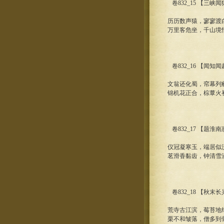
卷832_15 【三峡
历历数声猿，寥寥渡
万里客危坐，千山境
卷832_16 【闻知
文翁还化蜀，帟幕列
锦机花正合，棕蕈火
卷832_17 【题淮
仪冠凝寒玉，端居似
茗滑香黏齿，钟清雪
卷832_18 【秋末
荒寺古江滨，莓苔地
栗不和皱落，僧多到