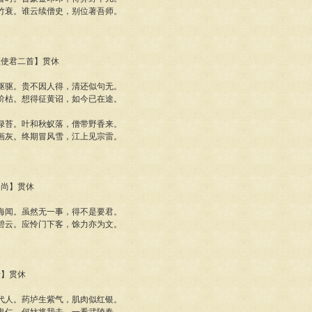
竹衰。谁云续僧史，别位著吾师。
李频使君二首】贯休
驱驱。贵不因人得，清还似句无。
阶枯。想得征黄诏，如今已在途。
绿苔。叶和秋蚁落，僧带野香来。
画灰。终期冒风雪，江上见宗雷。
和尚】贯休
海闻。虽然无一事，得不是要君。
碧云。应怜门下客，馀力亦为文。
士】贯休
代人。药垆生紫气，肌肉似红银。