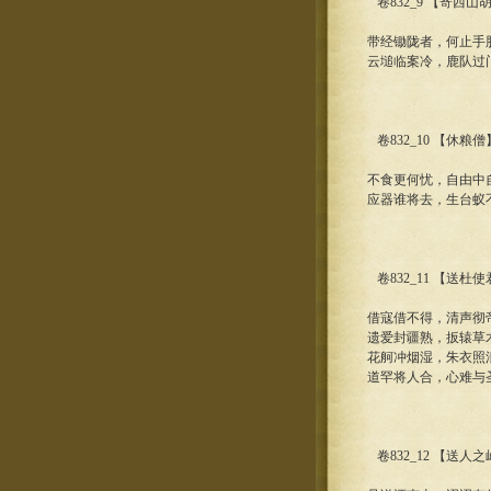
卷832_9 【寄西
带经锄陇者，何止手
云塠临案冷，鹿队过
卷832_10 【休粮
不食更何忧，自由中
应器谁将去，生台蚁
卷832_11 【送杜
借寇借不得，清声彻
遗爱封疆熟，扳辕草
花舸冲烟湿，朱衣照
道罕将人合，心难与
卷832_12 【送人