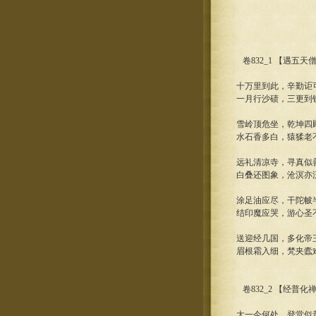
卷832_1 【遇五
十万里到此，辛勤讵
一月行沙碛，三更到
雪岭顶危坐，乾坤四
水石香多白，猿猱老
远礼清凉寺，寻真似
白叠还图象，沧溟亦
涂足油应尽，干陀帔
结印魔应哭，游心圣
送迎经几国，多化帝
眉根霜入细，梵夹蠹
卷832_2 【经普
大一今何处，登堂似