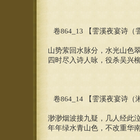
卷864_13 【霅溪夜宴诗
山势萦回水脉分，水光山色
四时尽入诗人咏，役杀吴兴
卷864_14 【霅溪夜宴诗
渺渺烟波接九疑，几人经此
年年绿水青山色，不改重华