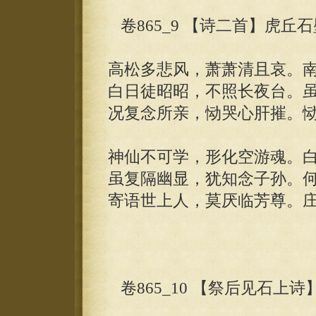
卷865_9 【诗二首】虎丘
高松多悲风，萧萧清且哀。
白日徒昭昭，不照长夜台。
况复念所亲，恸哭心肝摧。
神仙不可学，形化空游魂。
虽复隔幽显，犹知念子孙。
寄语世上人，莫厌临芳尊。
卷865_10 【祭后见石上