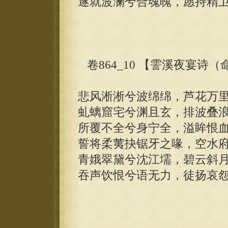
遂就波澜兮合魂魄，愿持精
卷864_10 【霅溪夜宴诗
悲风淅淅兮波绵绵，芦花万
虬螭窟宅兮渊且玄，排波叠
所覆不全兮身宁全，溢眸恨
誓将柔荑抉锯牙之喙，空水
青娥翠黛兮沈江壖，碧云斜
吞声饮恨兮语无力，徒扬哀