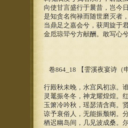
向使甘言盛行于曩昔，岂今
是知贪名徇禄而随世磨灭者
当鼎足之嘉会兮，获周旋于
金卮琼斝兮方献酬。敢写心
卷864_18 【霅溪夜宴诗
行殿秋未晚，水宫风初凉。
灵鼍振冬冬，神龙耀煌煌。
玉箫冷吟秋，瑶瑟清含商。
谅予衰俗人，无能振颓纲。
栖迟幽岛间，几见波成桑。