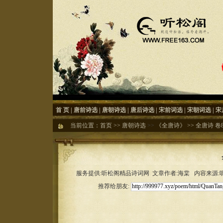
首 页
|
唐前诗选
|
唐朝诗选
|
唐后诗选
|
宋前词选
|
宋朝词选
|
宋
当前位置：
首页
>>
唐朝诗选
>>
《全唐诗》
>>
全唐诗 卷86
服务提供:听松阁精品诗词网 文章作者:海棠 内容来源:听松
推荐给朋友: