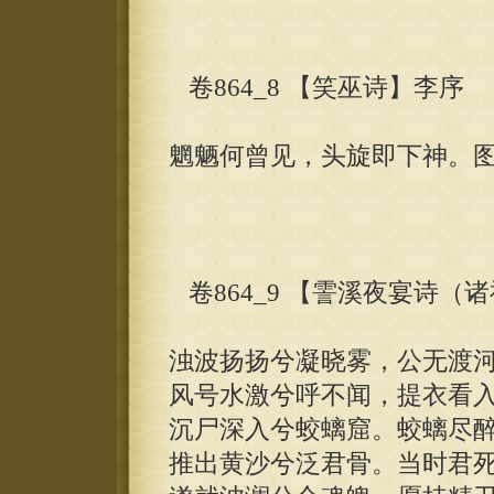
卷864_8 【笑巫诗】李序
魍魉何曾见，头旋即下神。
卷864_9 【霅溪夜宴诗
浊波扬扬兮凝晓雾，公无渡
风号水激兮呼不闻，提衣看
沉尸深入兮蛟螭窟。蛟螭尽
推出黄沙兮泛君骨。当时君