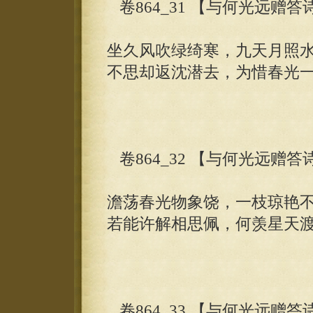
卷864_31 【与何光远赠
坐久风吹绿绮寒，九天月照
不思却返沈潜去，为惜春光
卷864_32 【与何光远赠
澹荡春光物象饶，一枝琼艳
若能许解相思佩，何羡星天
卷864_33 【与何光远赠