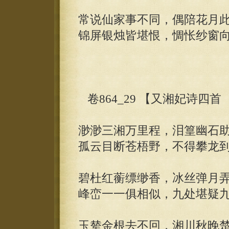
常说仙家事不同，偶陪花月
锦屏银烛皆堪恨，惆怅纱窗
卷864_29 【又湘妃诗四
渺渺三湘万里程，泪篁幽石
孤云目断苍梧野，不得攀龙
碧杜红蘅缥缈香，冰丝弹月
峰峦一一俱相似，九处堪疑
玉辇金根去不回，湘川秋晚