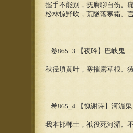
握手不能别，抚膺聊自伤。
松林惊野吹，荒隧落寒霜。
卷865_3 【夜吟】巴峡鬼
秋径填黄叶，寒摧露草根。
卷865_4 【愧谢诗】河湄鬼
我本邯郸士，祇役死河湄。