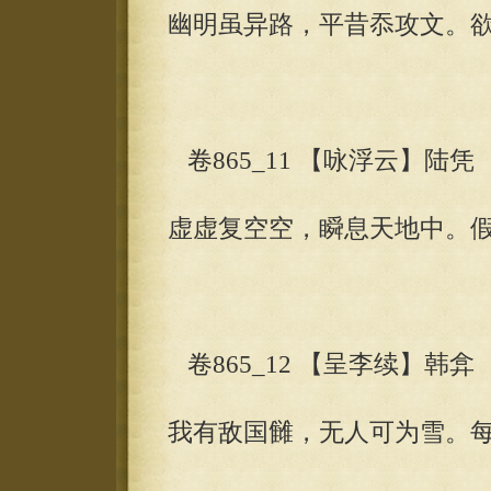
幽明虽异路，平昔忝攻文。
卷865_11 【咏浮云】陆凭
虚虚复空空，瞬息天地中。
卷865_12 【呈李续】韩弇
我有敌国雠，无人可为雪。