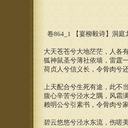
卷864_1 【宴柳毅诗】洞庭
大天苍苍兮大地茫茫，人各
狐神鼠圣兮薄社依墙，雷霆
荷贞人兮信义长，令骨肉兮
上天配合兮生死有途，此不
腹心辛苦兮泾水之隅，风霜
赖明公兮引素书，令骨肉兮
碧云悠悠兮泾水东流，伤嗟