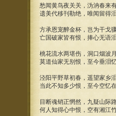
愁闻黄鸟夜关关，沩汭春来
遗美代移刊勒绝，唯闻留得
方承恩宠醉金杯，岂为干戈
亡国破家皆有恨，捧心无语
桃花流水两堪伤，洞口烟波
莫道仙家无别恨，至今垂泪
泾阳平野草初春，遥望家乡
当此不知多少恨，至今空忆
目断魂销正惘然，九疑山际
何人知得心中恨，空有湘江