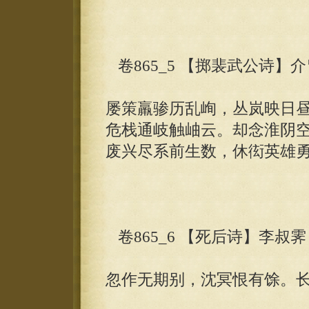
卷865_5 【掷裴武公诗】
屡策羸骖历乱峋，丛岚映日
危栈通岐触岫云。却念淮阴
废兴尽系前生数，休衒英雄
卷865_6 【死后诗】李叔霁
忽作无期别，沈冥恨有馀。