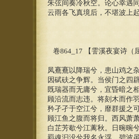
朱弦间奏冷秋空。论心幸遇
云雨各飞真境后，不堪波上
卷864_17 【霅溪夜宴诗
凤鶱鶱以降瑞兮，患山鸡之
因碔砆之争辉。当侯门之四
既瑞器而无庸兮，宜昏暗之
顾沿流而志违。将刻木而作
矜孑孑于空江兮，靡群援之
顾江鱼之腹而将归。西风萧
白芷芳歇兮江蓠秋。日晼晼
羁魂汩没兮我名永浮，碧波