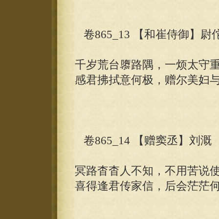
卷865_13 【和崔侍御】尉
千岁荒台隳路隅，一烦太守
感君拂拭意何极，赠尔美妇
卷865_14 【赠窦丞】刘溉
冥路杳杳人不知，不用苦说
喜得逢君传家信，后会茫茫