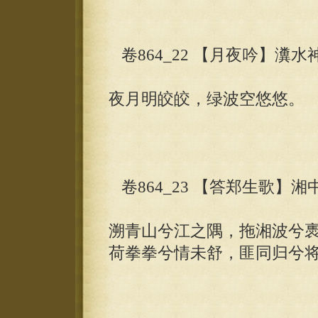
卷864_22 【月夜吟】瀵水
夜月明皎皎，绿波空悠悠。
卷864_23 【答郑生歌】湘
溯青山兮江之隅，拖湘波兮
荷拳拳兮情未舒，匪同归兮