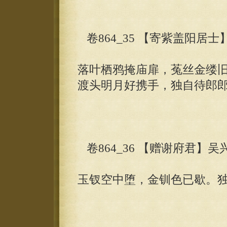
卷864_35 【寄紫盖阳居
落叶栖鸦掩庙扉，菟丝金缕
渡头明月好携手，独自待郎
卷864_36 【赠谢府君】吴
玉钗空中堕，金钏色已歇。