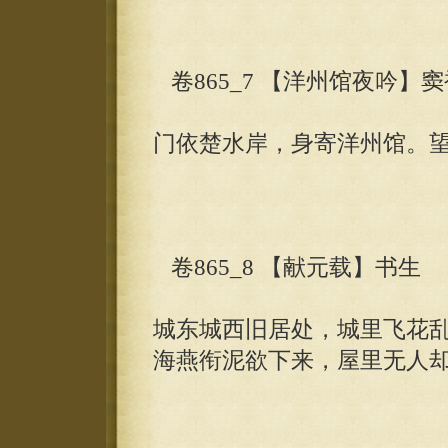
卷865_7 【洋州馆夜吟】窦
门依楚水岸，身寄洋州馆。
卷865_8 【献元载】书生
城东城西旧居处，城里飞花
海燕衔泥欲下来，屋里无人