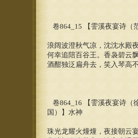
卷864_15 【霅溪夜宴诗
浪阔波澄秋气凉，沈沈水殿
何幸追陪百谷王。香袅碧云
酒酣独泛扁舟去，笑入琴高
卷864_16 【霅溪夜宴诗
国）】水神
珠光龙耀火燑燑，夜接朝云