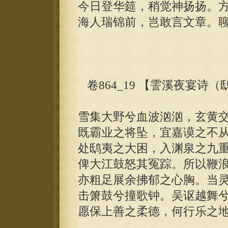
今日登华筵，稍觉神扬扬。
海人瑞锦前，岂敢言文章。
卷864_19 【霅溪夜宴诗
雪集大野兮血波汹汹，玄黄
既霸业之将坠，宜嘉谟之不
处鸱夷之大困，入渊泉之九
俾大江鼓怒其冤踪。所以鞭
亦粗足展余拂郁之心胸。当
击箫鼓兮撞歌钟。吴讴越舞
愿保上善之柔德，何行乐之