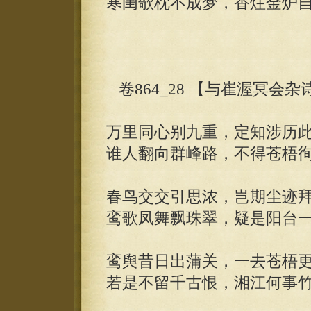
寒闺欹枕不成梦，香炷金炉
卷864_28 【与崔渥冥会杂
万里同心别九重，定知涉历
谁人翻向群峰路，不得苍梧
春鸟交交引思浓，岂期尘迹
鸾歌凤舞飘珠翠，疑是阳台
鸾舆昔日出蒲关，一去苍梧
若是不留千古恨，湘江何事