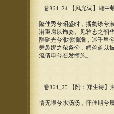
卷864_24 【风光词】湘中
隆佳秀兮昭盛时，播薰绿兮
潜重房以饰姿。见雅态之韶
醉融光兮渺渺瀰瀰，迷千里
舞袅娜之秾条兮，娉盈盈以
流倩电兮石发髓施。
卷864_25 【附：郑生诗】
情无垠兮水汤汤，怀佳期兮