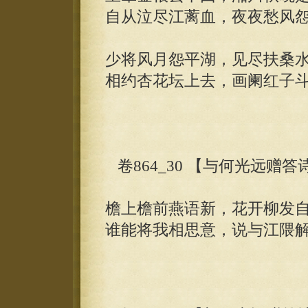
自从泣尽江蓠血，夜夜愁风
少将风月怨平湖，见尽扶桑
相约杏花坛上去，画阑红子
卷864_30 【与何光远赠
檐上檐前燕语新，花开柳发
谁能将我相思意，说与江隈