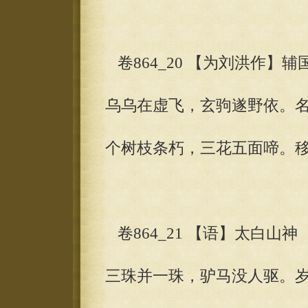
卷864_20 【为刘洪作】辅
乌乌在虚飞，玄驹遂野依。
个树枝条朽，三花五面啼。移
卷864_21 【语】太白山神
三珠并一珠，驴马没人驱。