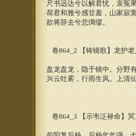
尺书远达兮以解君忧，哀冤
荷君和雅兮感甘羞，山家寂
欲将辞去兮悲绸缪。
卷864_2 【铸镜歌】龙护老
盘龙盘龙，隐于镜中。分野
兴云吐雾，行雨生风。上清
卷864_3 【示韦泛禄命】冥
前阳复后杨，后杨年年强，