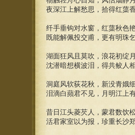
物触轻舟心自知，风恬烟静
夜深江上解愁思，拾得红蕖
纤手垂钩对水窗，红蕖秋色
既能解佩投交甫，更有明珠
湖面狂风且莫吹，浪花初绽
沈潜暗想横波泪，得共鲛人
洞庭风软荻花秋，新没青娥
泪滴白蘋君不见，月明江上
昔日江头菱芡人，蒙君数饮
活君家室以为报，珍重长沙