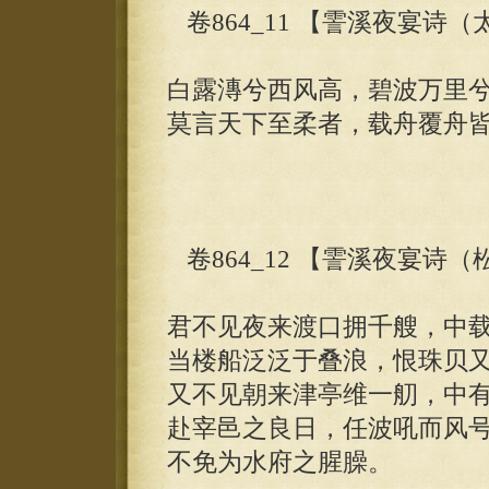
卷864_11 【霅溪夜宴诗
白露漙兮西风高，碧波万里
莫言天下至柔者，载舟覆舟
卷864_12 【霅溪夜宴诗
君不见夜来渡口拥千艘，中
当楼船泛泛于叠浪，恨珠贝
又不见朝来津亭维一舠，中
赴宰邑之良日，任波吼而风
不免为水府之腥臊。