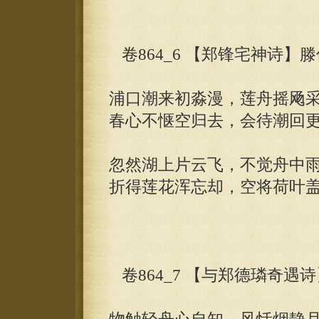
卷864_6 【郑锋宅神诗】
浦口潮来初淼漫，莲舟摇飏
春心不惬空归去，会待潮回
忽然湖上片云飞，不觉舟中
折得莲花浑忘却，空将荷叶
卷864_7 【与郑德璘奇遇