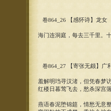
卷864_26 【感怀诗】龙女
海门连洞庭，每去三千里。
卷864_27 【寄张无颇】广
羞解明珰寻汉渚，但凭春梦
红楼日暮莺飞去，愁杀深宫
燕语春泥堕锦筵，情愁无意