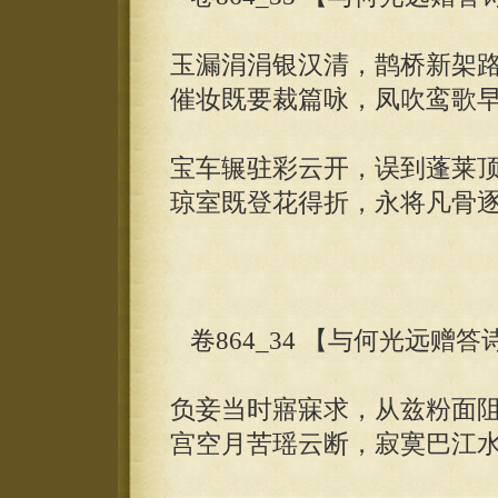
玉漏涓涓银汉清，鹊桥新架
催妆既要裁篇咏，凤吹鸾歌
宝车辗驻彩云开，误到蓬莱
琼室既登花得折，永将凡骨
卷864_34 【与何光远赠
负妾当时寤寐求，从兹粉面
宫空月苦瑶云断，寂寞巴江