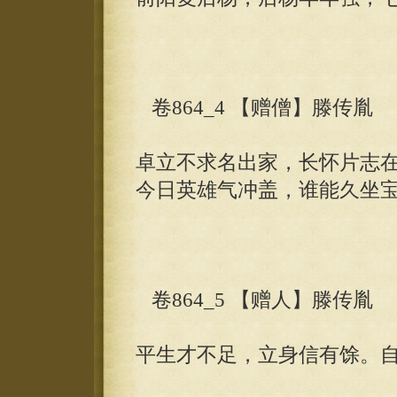
卷864_4 【赠僧】滕传胤
卓立不求名出家，长怀片志
今日英雄气冲盖，谁能久坐
卷864_5 【赠人】滕传胤
平生才不足，立身信有馀。