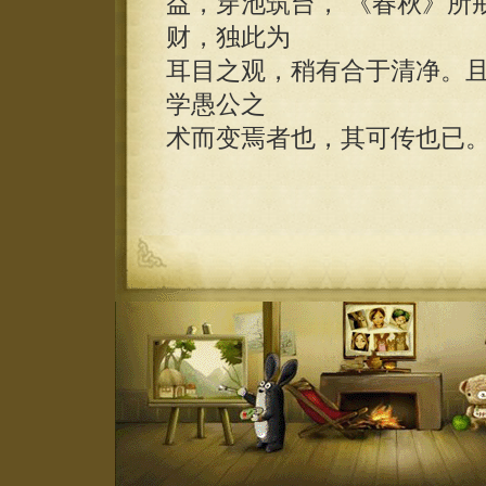
益，穿池筑台， 《春秋》所
财，独此为
耳目之观，稍有合于清净。
学愚公之
术而变焉者也，其可传也已。