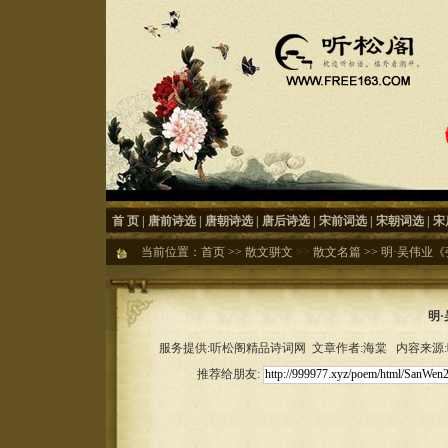
首 页
|
唐前诗选
|
唐朝诗选
|
唐后诗选
|
宋前词选
|
宋朝词选
|
宋
当前位置：
首页
>>
散文骈文
>>
散文名篇
>>
明·吴伟业《
明
服务提供:听松阁精品诗词网 文章作者:海棠 内容来源:听松
推荐给朋友: