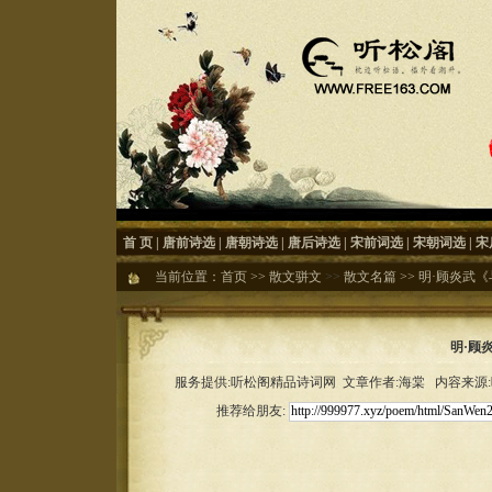
首 页
|
唐前诗选
|
唐朝诗选
|
唐后诗选
|
宋前词选
|
宋朝词选
|
宋
当前位置：
首页
>>
散文骈文
>>
散文名篇
>>
明·顾炎武《
明·顾
服务提供:听松阁精品诗词网 文章作者:海棠 内容来源:听松
推荐给朋友: