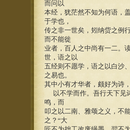
而问以
本经，犹茫然不知为何语，
于学也，
传之非一世矣，矧纳赀之例
而不能徙
业者，百人之中尚有一二。
世，语之以
五经则不愿学，语之以白沙
之易也。
其中小有才华者，颇好为诗
以不学而作。吾行天下见诗
鸣，而
叩之以二南、雅颂之义，不
之？“大
匠不为拙工改废绳墨，羿不为