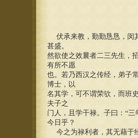
伏承来教，勤勤恳恳，闵其
甚盛。
然欲使之效曩者二三先生，
有所不愿
也。若乃西汉之传经，弟子
博士，以
名其学，可不谓荣欤，而班史
夫子之
门人，且学干禄。子曰：“三
今日乎？
今之为禄利者，其无藉于经