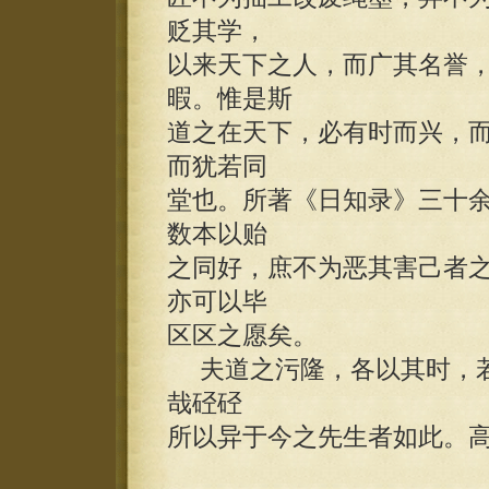
贬其学，
以来天下之人，而广其名誉
暇。惟是斯
道之在天下，必有时而兴，
而犹若同
堂也。所著《日知录》三十
数本以贻
之同好，庶不为恶其害己者
亦可以毕
区区之愿矣。
夫道之污隆，各以其时，若
哉硁硁
所以异于今之先生者如此。