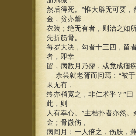
加别械，
然后得死。”惟大辟无可要，
金，贫亦罄
衣装；绝无有者，则治之如
先折筋骨。
每岁大决，勾者十三四，留
者，即幸
留，病数月乃瘳，或竟成痼
余尝就老胥而问焉：“被于
果无有，
终亦稍宽之，非仁术乎？”曰
此，则
人有幸心。”主梏扑者亦然。
金；骨微伤，
病间月；一人倍之，伤肤，