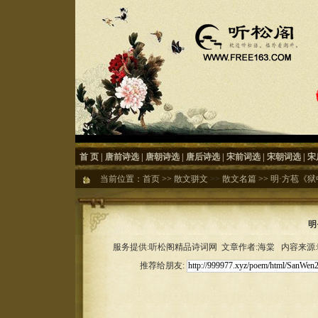
首 页
|
唐前诗选
|
唐朝诗选
|
唐后诗选
|
宋前词选
|
宋朝词选
|
宋
当前位置：
首页
>>
散文骈文
>>
散文名篇
>>
明·方苞《狱
明
服务提供:听松阁精品诗词网 文章作者:海棠 内容来源:听松
推荐给朋友: