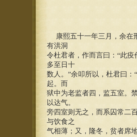
康熙五十一年三月，余在刑
有洪洞
令杜君者，作而言曰：“此疫
多至日十
数人。”余叩所以，杜君曰：
起。而
狱中为老监者四，监五室。
以达气。
旁四室则无之，而系囚常二
与饮食之
气相薄；又，隆冬，贫者席