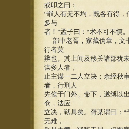
或叩之曰：
“罪人有无不均，既各有得，
多与
者！”孟子曰：“术不可不慎。
部中老胥，家藏伪章，文书
行者莫
辨也。其上闻及移关诸部犹
谋多人者，
止主谋一二人立决；余经秋
者，行刑人
先俟于门外。命下，遂缚以
仓，法应
立决，狱具矣。胥某谓曰：“
无难，