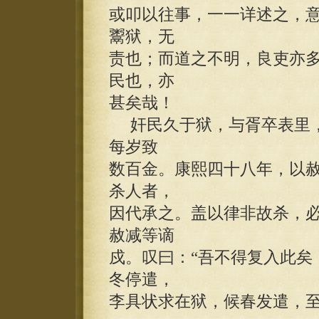
或叩以往事，一一详述之，
鬻狱，无
责也；而道之不明，良吏亦
民也，亦
甚矣哉！
奸民久于狱，与胥卒表里，
每岁致
数百金。康熙四十八年，以
杀人者，
因代承之。盖以律非故杀，
赦减等谪
戍。叹曰：“吾不得复入此矣
冬停遣，
李具状求在狱，候春发遣，