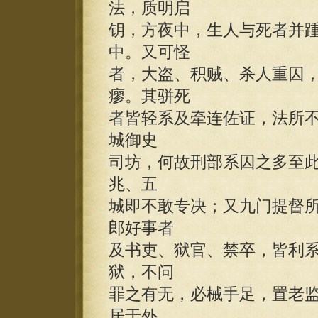
法，质明启
钥，方夜中，生人与死者并
中。又可怪
者，大盗、积贼、杀人重囚
瘳。其骈死
者皆轻系及牵连佐证，法所不
城御史
司坊，何故刑部系囚之多至此
兆、五
城即不敢专决；又九门提督
郎好事者
及书吏、狱官、禁卒，皆利
狱，不问
罪之有无，必械手足，置老
居于外，