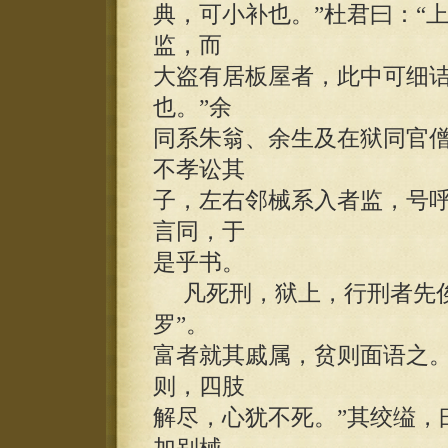
典，可小补也。”杜君曰：“
监，而
大盗有居板屋者，此中可细
也。”余
同系朱翁、余生及在狱同官
不孝讼其
子，左右邻械系入者监，号
言同，于
是乎书。
凡死刑，狱上，行刑者先俟
罗”。
富者就其戚属，贫则面语之。
则，四肢
解尽，心犹不死。”其绞缢，