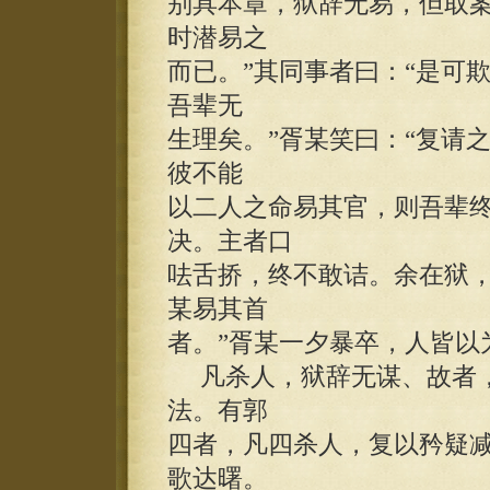
别具本章，狱辞无易，但取
时潜易之
而已。”其同事者曰：“是可
吾辈无
生理矣。”胥某笑曰：“复请
彼不能
以二人之命易其官，则吾辈终
决。主者口
呿舌挢，终不敢诘。余在狱，
某易其首
者。”胥某一夕暴卒，人皆以
凡杀人，狱辞无谋、故者，
法。有郭
四者，凡四杀人，复以矜疑
歌达曙。