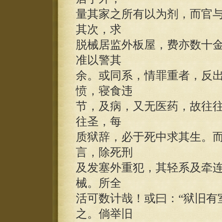
量其家之所有以为剂，而官
其次，求
脱械居监外板屋，费亦数十
准以警其
余。或同系，情罪重者，反
愤，寝食违
节，及病，又无医药，故往往
往圣，每
质狱辞，必于死中求其生。
言，除死刑
及发塞外重犯，其轻系及牵
械。所全
活可数计哉！或曰：“狱旧有
之。倘举旧