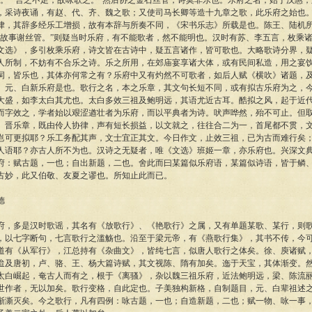
”“言之不足，故咏歌之。”然后协之金石丝管，诗莫非乐也。乐府之名，始于汉惠，
，采诗夜诵，有赵、代、齐、魏之歌；又使司马长卿等造十九章之歌，此乐府之始也
律，其辞多经乐工增损，故有本辞与所奏不同，《宋书乐志》所载是也。陈王、陆机所
，故事谢丝管。”则疑当时乐府，有不能歌者，然不能明也。汉时有苏、李五言，枚乘
文选》，多引枚乘乐府，诗文皆在古诗中，疑五言诸作，皆可歌也。大略歌诗分界，
人所制，不妨有不合乐之诗。乐之所用，在郊庙宴享诸大体，或有民间私造，用之宴
词，皆乐也，其体亦何常之有？乐府中又有灼然不可歌者，如后人赋《横吹》诸题，
、元、白新乐府是也。歌行之名，本之乐章，其文句长短不同，或有拟古乐府为之，
大盛，如李太白其尤也。太白多效三祖及鲍明远，其语尤近古耳。酷拟之风，起于近
而字效之，学者始以艰涩遒壮者为乐府，而以平典者为诗。吠声哗然，殆不可止。但
、晋乐章，既由伶人协律，声有短长损益，以文就之，往往合二为一，首尾都不贯，
岂可更拟耶？乐工务配其声，文士宜正其文。今日作文，止效三祖，已为古而难行矣
人语耶？亦古人所不为也。汉诗之无疑者，唯《文选》班姬一章，亦乐府也。兴深文
府：赋古题，一也；自出新题，二也。舍此而曰某篇似乐府语，某篇似诗语，皆于鳞
古妙，此又伯敬、友夏之谬也。所知止此而已。
德
多是汉时歌谣，其名有《放歌行》、《艳歌行》之属，又有单题某歌、某行，则歌
，以七字断句，七言歌行之滥觞也。沿至于梁元帝，有《燕歌行集》，其书不传，今
道有《从军行》，江总持有《杂曲文》，皆纯七言，似唐人歌行之体矣。徐、庾诸赋
迨及唐初，卢、骆、王、杨大篇诗赋，其文视陈、隋有加矣。迤于天宝，其体渐变。
太白崛起，奄古人而有之，根于《离骚》，杂以魏三祖乐府，近法鲍明远，梁、陈流
世作者，无以加矣。歌行变格，自此定也。子美独构新格，自制题目，元、白辈祖述
渐澌灭矣。今之歌行，凡有四例：咏古题，一也；自造新题，二也；赋一物、咏一事