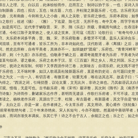
得古人之理。元、白以后，此体纷纷而作。总而言之：制诗以协于乐，一也；采诗入
自制新曲，四也；拟古，五也；咏古题，六也；并杜陵之新题乐府，七也。古乐府无
北曲，元有南曲，今则有北人之小曲，南人之吴歌，皆乐府之馀也。乐府本易知，如
白之歌行，祖述《骚》、《雅》，下迄梁、陈七言，无所不包，奇中又奇，而字字有
，如是焉可已。近代李于鳞取晋、宋、齐、隋《乐志》所载，章截而句摘之，生吞活剥
可通。今松江陈子龙辈效之，使人读之笑来。王司寇《卮言》论歌行云：“有奇句夺人
府。夫乐府本词多平典，晋、魏、宋、齐乐府取奏，多聱牙不可通。盖乐人采诗合乐
词混填，至有不可通者，皆乐工所为，非本诗如此也。汉代歌谣，承《离骚》之后，
同。然史志所称，自有平美者，其体亦不一。如班婕妤“团扇”，乐府也。“青青河畔草
乐府，则《十九首》亦乐府也。伯敬承于鳞之后，遂谓奇诡聱牙者为乐府，平美者为
篇某句似诗。谬之极矣。乐府之名本于汉。至《三百篇》用之乡人，用之邦国。乐之
郊祀，犹诗之有应制。何耶？又李西涯作诗三卷，次第咏古，自谓乐府。此文既不谐
于乐府也；又不咏时事，如汉人歌谣及杜陵新题乐府，直是有韵史论，自可题曰史赞
诗之为文，一出一入，有切言者，有微言者，轻重无准，唯在达其志耳。故孟子曰：“
为得之。”西涯之词，引绳切墨，议论太重，文无比兴，非诗之体也。乃其叙语讥太白
可观。惜哉，无是可也。古书叙乐府，唯《宋书》最详整，其次则《隋书》及《南齐
府诗集》为诗而作，删诸家乐志作序，甚明而无遣误，作歌行乐府者，不可不读。左
者读之。杨铁老作乐府，其源出于二李、杜陵，有古题者，有新题者，其文字自是“铁
手，太白之后，亦是一家，在作者择之。今太常乐府，其文用诗。黄心甫作《扶轮集》
闻前辈有歌绝句者，三十年来亦绝矣。宋人长短句，今亦不能歌。然嘉靖中善胡琴者，
知矣，而词亦渐失本调矣。乐其亡乎！诗之不合于古人，余能正之也；乐之亡，如之
仲