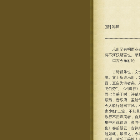
[清] 冯班
----------------------------
乐府至有明而业杂，
将不河汉斯言也。录
◎古今乐府论
古诗皆乐也，文士为
境。文士所造乐府，
吕，直自为诗者矣。
飞伯劳”、《相逢行
而七言盛于时，诗赋
载魏、晋乐府，盖始
今人歌行题曰古风，
家少妇”二篇，不知
歌行不用声病者，自
集中所载律诗，多与
集》卷前题云：古律
题如此，最得之，今
歌谣，后乐工采以入