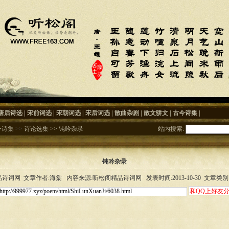
唐后诗选
|
宋前词选
|
宋朝词选
|
宋后词选
|
散曲杂剧
|
散文骈文
|
古今诗集
|
今诗集
>>
诗论选集
>>
钝吟杂录
站内搜索:
钝吟杂录
诗词网 文章作者:海棠 内容来源:听松阁精品诗词网 发表时间:2013-10-30 文章类别