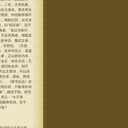
乐，二也；古有此曲，
出此七者矣。唐末有长
李西涯、钟伯敬辈都不
本，讽刺沉切，自古未
，曰“拟乐府”。至于
魄者。”直以为歌行，
，不合宫商者，增损其
故多奇语。魏武文体，
”，乐府也。《文选
诗。其评诗至云：某篇
大者，正以郊祀为本。
于金石，则非乐也；又
，或曰咏史诗，则可
不以文害词，不以词
用古体，谬矣。西涯
书》。《晋书乐志》皆
克明乐府，只取堪作诗
体”，颇伤于怪。然笃
序云：“今不用
犹能弹宋词。至于
何哉？