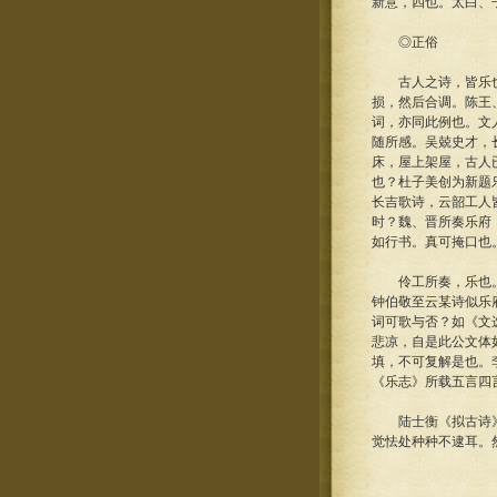
新意，四也。太白、
◎正俗
古人之诗，皆乐也。
损，然后合调。陈王
词，亦同此例也。文
随所感。吴兢史才，
床，屋上架屋，古人
也？杜子美创为新题
长吉歌诗，云韶工人
时？魏、晋所奏乐府
如行书。真可掩口也
伶工所奏，乐也。诗
钟伯敬至云某诗似乐
词可歌与否？如《文
悲凉，自是此公文体
填，不可复解是也。
《乐志》所载五言四
陆士衡《拟古诗》、
觉怯处种种不逮耳。