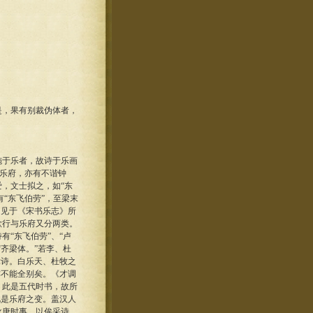
，果有别裁伪体者，
于乐者，故诗于乐画
人乐府，亦有不谐钟
，文士拟之，如“东
“东飞伯劳”，至梁末
，见于《宋书乐志》所
歌行与乐府又分两类。
“东飞伯劳”、“卢
齐梁体。”若李、杜
律诗。白乐天、杜牧之
亦不能全别矣。《才调
。此是五代时书，故所
此是乐府之变。盖汉人
咏唐时事，以俟采诗