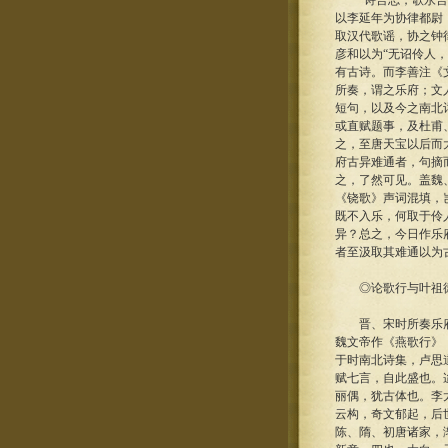
“诗言志，歌永言。
以李延年为协律都尉
取汉代歌谣，协之钟
彦和以为“无诏伶人
有古诗。而李善注《
所奏，谓之乐府；文
短句，以及今之南北
或直赋题事，及杜甫
之，至唐天宝以后而
府古异难通者，句摘
之，了然可见。盖魏
《铙歌》声词混填，
既不入乐，何取于伶
异？总之，今日作乐
者至汲取其难通以为
◎论歌行与叶祖
晋、宋时所奏乐府，
魏文帝作《燕歌行》
于时南北诗集，卢思
赋七言，自此盛也。
丽偶，犹古体也。李
云构，奇文郁起，后
陈、隋、初唐诸家，