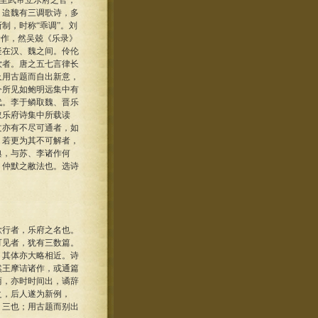
至武帝立乐府之官，
。迨魏有三调歌诗，多
制，时称“乖调”。刘
诸作，然吴兢《乐录》
疑在汉、魏之间。伶伦
饮者。唐之五七言律长
及用古题而自出新意，
今所见如鲍明远集中有
代。李于鳞取魏、晋乐
取乐府诗集中所载读
文亦有不尽可通者，如
；若更为其不可解者，
典，与苏、李诸作何
、仲默之敝法也。选诗
行者，乐府之名也。
可见者，犹有三数篇。
，其体亦大略相近。诗
然王摩诘诸作，或通篇
丽，亦时时间出，谲辞
之，后人遂为新例，
，三也；用古题而别出