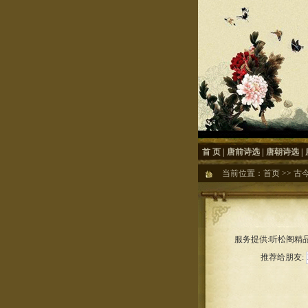
首 页
|
唐前诗选
|
唐朝诗选
|
当前位置：
首页
>>
古
服务提供:听松阁精品
推荐给朋友: