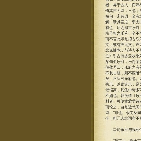
者，异于古人，而深
倚其声为诗，三也；
短句，宋有词，金有
解。请具言之：李太
有也。后之拟古乐府
宗子相之乐府，全不
而不言此即是拟古乐
文，或有声无文，声
悲凉慷慨，与诗人不
注》引古诗多云枚乘
某句似乐府，乐府某
伯敬乃曰：乐府之有
不取古题，则不应附
矣，不应曰乐府也。
害志。以意逆志，是
笔端高，其集中诗多
不如也。郭茂倩《乐
料者，可便童蒙学诗
而论之，自是近代高
诗。”非也。余尚及
今，则元人北词亦不
◎论乐府与钱颐