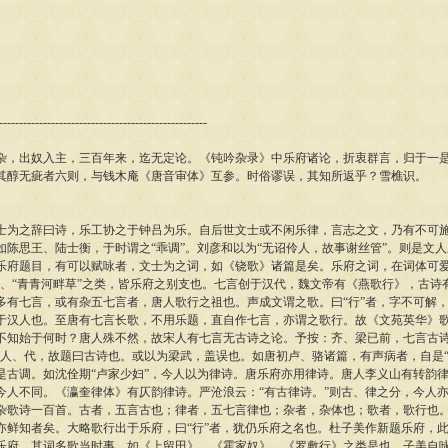
----------------------------------------------------
出奴入主，三百年来，迄无定论。《钝吟杂录》中乐府诸论，折衷群言，归于一是
其醇无疵者六则，与钱木庵《唐音审体》互参。时俗谬误，其知所返乎？雪樵识。
之辞曰诗，乐工协之于钟吕为乐。自后世文士或不闲乐律，言志之文，乃有不可施
如陈思王、陆士衡，于时谓之“乖调”。刘彦和以为“无诏伶人，故事谢丝管”。则是文
乐府题目，有可以赋咏者，文士为之词，如《铙歌》诸篇是矣。乐府之词，在词体可爱
》、“青青河畔草”之类，皆乐府之别支也。七言创于汉代，魏文帝有《燕歌行》，古诗有
多有七言，或有杂五七言者，唐人歌行之祖也。声成文谓之歌。曰“行”者，字不可解
于汉人也。至唐有七言长歌，不用乐题，直自作七言，亦谓之歌行。故《文苑英华》
不知始于何时？唐人殊不然，故宋人有七言无古诗之论。予按：齐、梁已前，七言古诗有
其人、代，故题曰古诗也。或以为梁武，盖误也。如唐初卢、骆诸篇，有声病者，自是“
是古调。如沈佺期“卢家少妇”，今人以为律诗。唐乐府亦用律诗。唐人李义山有转韵
今人不同。《瀛奎律体》有仄韵律诗。严沧浪云：“有古律诗。”则古、律之分，今人
杂歌诗一百首。古者，五言古也；律者，五七言律也；杂者，杂体也；歌者，歌行也
亦鲜知者矣。大略歌行出于乐府，曰“行”者，犹仍乐府之名也。杜子美作新题乐府，
乐府，其词多歌当时事，如《上留田》、《霍家奴》、《罗敷行》之类是也。子美自