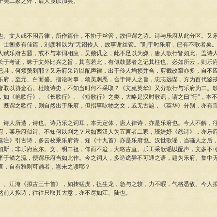
子美二家之外，后人蔑以加矣。
文人或不闲音律，所作篇什，不协于丝管，故但谓之诗。诗与乐府从此分区。又乐
、士衡多有佳篇，刘彦和以为“无诏伶人，故事谢丝管。”则于时乐府，已有不歌者矣
人赋乐府古题，或不与本词相应，吴兢讥之，此不足以为嫌，唐人歌行皆如此。盖诗
长于考证，昧于文外比兴之旨，其言若此，有似鼓瑟者之记其柱也。必如所云，则乐
已具，何烦赘剩耶？又乐府采诗以配声律，出于伶人增损并合，剪截改窜亦多，自不
乐府，至元、白而盛。指论时事，颂美刺恶，合于诗人之旨，忠志远谋，方为百代鉴
皆取以协金石。杜陵诗史，不知当时何不采取？《文苑英华》又分歌行与乐府为二。
，如《艳歌行》、《长歌行》、《短歌行》之类，大略是汉时歌谣，谓之曰“行”，本
。既谓之歌行，则自然出于乐府，但指事咏物之文，或无古题，《英华》分别，亦有
人所造，诗也。诗乃乐之词耳，本无定体，唐人律诗，亦是乐府也。今人不解，往
府，某乐府似诗。不知何以判之？只如西汉人为五言者二家，班婕妤《怨诗》，亦乐
选注》引古诗，多云枚乘乐府诗，知《十九首》亦是乐府也。汉世歌谣，当骚人之后
如斯，非乐府应尔。文、明二祖，仰而不迨，大略古直。乐工采歌谣以配声，文多不
李于鳞之流，便谓乐府当如此作。今之词人，多造诡异不可通之语，题为乐府。集中
言，自有雅则可诵者，岂未之读耶？
江淹《拟古三十首》，如抟猛虎，捉生龙，急与之较，力不暇，气格悉敌。今人拟
然前人拟诗，往往只取其大意，亦不尽如江、陆也。