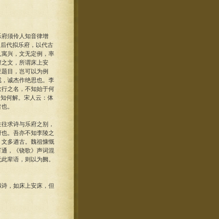
府须伶人知音律增
。后代拟乐府，以代古
人寓兴，文无定例，率
府之文，所谓床上安
应题目，岂可以为例
戒，诚杰作绝思也。李
歌行之名，不知始于何
不知何解。宋人云：体
旨也。
往求诗与乐府之别，
府也。吾亦不知李陵之
，文多遒古。魏祖慷慨
可通，《铙歌》声词混
无此辈语，则以为阙。
诗，如床上安床，但