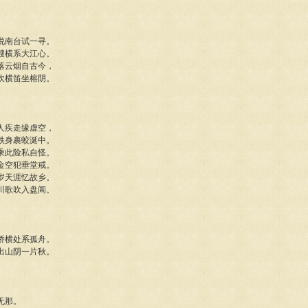
说南台试一寻。
艘横系大江心。
落云烟自古今，
吹横笛坐榕阴。
人疾走缘虚空，
跌身裹蛟涎中。
乘此险私自怪。
金空犯垂堂戒。
岁天涯忆故乡。
川歌吹入盘阊。
桥横处系孤舟。
出山阴一片秋。
无那。