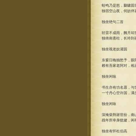
蛙鸣乃是怒，鵩啸固
独宿空山夜，何妨伴
独坐绝句二首
轻雷不成雨，阙月却
独倚南斋柱，长吟到
独坐视老奴灌园
东窗日晚独愁予，眼
赖有吾家老阿对，相
独坐闲咏
书生亦有功名愿，与
一寸丹心空许国，满
独坐闲咏
深掩柴荆谢世纷，南
残年所幸身犹健，闲
独坐有怀杜伯高