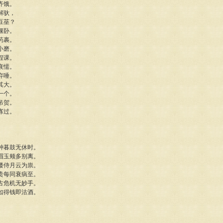
齐饿。
解驮，
豆莝？
偃卧。
药裹。
小磨。
程课。
衰懦。
弃唾。
其大。
一个。
吊贺。
寡过。
钟暮鼓无休时。
眉玉颊多别离。
楼侍月云为祟。
贵每同衰病至。
古危机无妙手。
如得钱即沽酒。