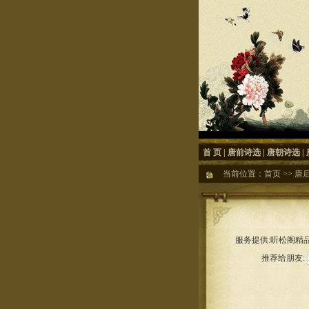
首 页
|
唐前诗选
|
唐朝诗选
|
当前位置：
首页
>>
唐
服务提供:听松阁精品
推荐给朋友: