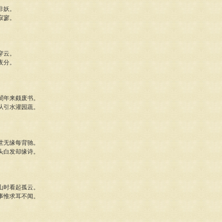
非妖。
寂寥。
穿云。
夜分。
闇年来颇废书。
从引水灌园蔬。
世无缘每背驰。
头白发却缘诗。
山时看起孤云。
事惟求耳不闻。