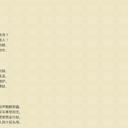
肯亲？
陈人！
亦醇。
纱巾。
与娱。
盘盂。
地炉。
狸奴。
鼓声酣醉胆麤。
军乐事世间无。
雪射熊金仆姑。
人四十叹头颅。