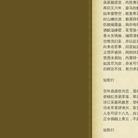
虽甚颜原贫，尚胜夷
再归又六年，疲马欣
姑幸箠辔空，敢复希
好山嬾出游，败屋得
饥能储粟盎，病亦有
酒蚁溢皤罂，茗雪落
香火失惰偷，编简谨
岂惟洗幻妄，亦以起
向来名宦事，回首如
义理开诸孙，闵闵待
贤愚未易知，尚冀得
如其尽为农，亦未可
归耕岂不佳，努力求
短歌行
百年鼎鼎世共悲，晨
碧桃红杏易零落，翠
涉江采菱风败意，登
功名常畏谤谗兴，富
人生可叹十八九，自
正令插翮上青云，不
短歌行