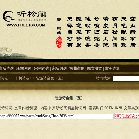
唐后诗选
|
宋前词选
|
宋朝词选
|
宋后词选
|
散曲杂剧
|
散文骈文
|
古今诗集
|
后诗选
>>
宋朝诗选
>>
陆游诗全集（五）
站内搜索:
陆游诗全集（五）
诗词网 文章作者:海棠 内容来源:听松阁精品诗词网 发表时间:2013-10-28 文章类别