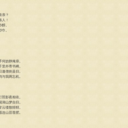
肯亲？
陈人！
亦醇。
纱巾。
手何妨静掩扉。
千里外寄书稀。
日逢僧剡县归。
鸥与我两忘机。
灯照影夜相依。
国湖山梦自归。
奁云缕散馡馡。
愿连山苜蓿肥。