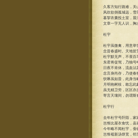
久客方知行路难，关
风吹欲倒孤城远，雪
暮挈衣囊投土室，晨
文章一字无人识，胸
杜宇
杜宇虽微禽，用意举
念昔春盛时。天地皆
杜宇默无声，不畏百
东君将促驾，乃独号
日夜不肯休，流血沾
念言身尚存，乃使春
饮啄虽如昔，此身当
月明抱树枝，敢忘此
虽无精卫劳，区区亦
寄言天壤间，勿谓斯
杜宇行
去年杜宇号阡陌，家
岂惟比屋衣食忧，县
今年略不闻杜宇，蚕
岂惟襦新汤饼宽，邻