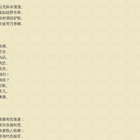
山无际水漫漫。
落如簁野寺寒。
沽村酒挂驴鞍。
次徒劳万卷蟠。
世稀。
芳非，
鸟讥。
鸣悲，
其衣。
独归！
畴依？
歔欷。
庶几。
禽微。
家聚有忧蚕麦；
家亦负催科责。
收麦熟人歌舞；
里相约先输官。