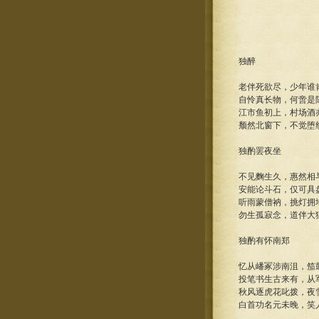
独醉
老伴死欲尽，少年谁
自怜真长物，何啻是
江市鱼初上，村场酒
颓然北窗下，不觉堕
独酌罢夜坐
不见麴生久，惠然相
安能论斗石，仅可具
听雨蒙僧衲，挑灯拥
勿生孤寂念，道伴大
独酌有怀南郑
忆从嶓冢涉南沮，笳
投笔书生古来有，从
秋风逐虎花叱拨，夜
白首功名元未晚，笑