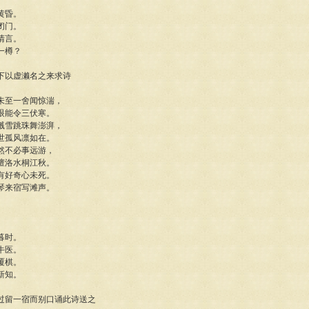
黄昏。
闭门。
清言。
一樽？
下以虚濑名之来求诗
未至一舍闻惊湍，
眼能令三伏寒。
溅雪跳珠舞澎湃，
世孤风凛如在。
然不必事远游，
擅洛水桐江秋。
有好奇心未死。
琴来宿写滩声。
暮时。
牛医。
覆棋。
新知。
过留一宿而别口诵此诗送之