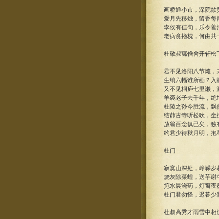
画桥通小市，深院欲
爱月先移烛，留香每
李侯有佳句，乐令善
老病贪搘枕，何由共
杜敬叔寓僧舍开轩松
君不见洛阳八节滩，
生绡六幅谁所画？入
又不见桐庐七里濑，
羊裘老子去千年，绝
杜陵之孙今胜流，飘
结茆古寺听松吹，坐
放翁百念俱已矣，独
约君少待秋月明，抱
杜门
寂寞山深处，峥嵘岁
烧灰除菜蝗，送芋谢
笕水晨浇药，灯窗夜
杜门君勿怪，迟暮少
杜叔高秀才雨雪中相