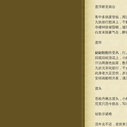
度浮桥至南台
客中多病废登临，闻
九轨徐行怒涛上，千
寺楼钟鼓催昏晓，墟
白发未除豪气在，醉
度筰
翩翩翻翻筰受风，行
回观目眩浪花上，小
汗沾两握色如菜，数
九折元非叱驭行，千
此身老大足悲伤，岁
安得画船明月夜，满
渡头
苍桧丹枫古渡头，小
范宽只恐今犹在，写
短歌示诸稚
流年去不还，老状来