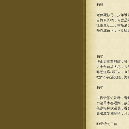
独醉
老伴死欲尽，少年谁
自怜真长物，何啻是
江市鱼初上，村场酒
颓然北窗下，不觉堕
独坐
博山香雾散馡馡，袖
六十年前故人尽，八
昨朝送客桐江去，今
欲作小诗还复嬾，海
独坐
巾帽欹倾短发稀，青
穷边草木春迟到，故
茶鼎松风吹谡谡，香
羸骖敢复和銮望，只
独坐绝句二首