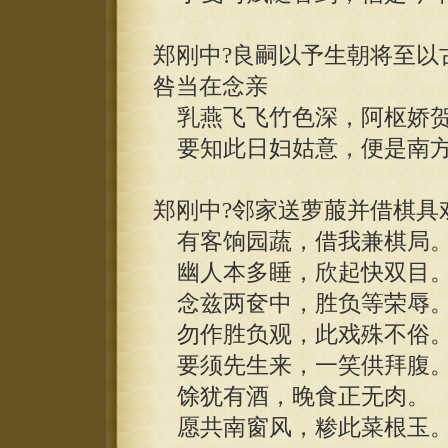
郑刚中?良嗣以予生朝将至以
咎当在念亲
乳燕飞飞竹色深，阿枢娇贺
要知此日妇姑意，便是南方
郑刚中?邻家送萝菔并借棋具
有客饷园蔬，借我兼棋局
幽人本多睡，欣起快双目
念兹两奁中，胜负等荣辱
勿作胜负观，此戏殊不俗
要须先生来，一笑供拜腹
馀犹有酒，晚食正无肉。
愿共南窗风，糁此菜根玉