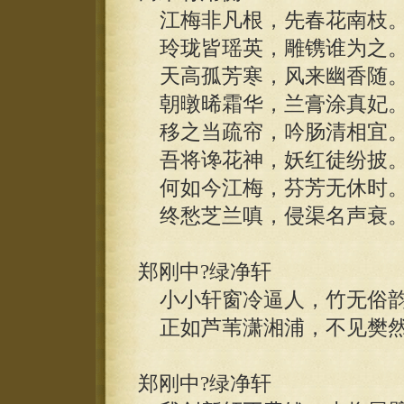
江梅非凡根，先春花南枝
玲珑皆瑶英，雕镌谁为之
天高孤芳寒，风来幽香随
朝暾晞霜华，兰膏涂真妃
移之当疏帘，吟肠清相宜
吾将谗花神，妖红徒纷披
何如今江梅，芬芳无休时
终愁芝兰嗔，侵渠名声衰
郑刚中?绿净轩
小小轩窗冷逼人，竹无俗韵
正如芦苇潇湘浦，不见樊然
郑刚中?绿净轩