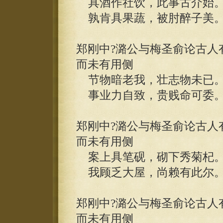
具酒作社饮，此事古介始
孰肯具果蔬，被肘醉子美
郑刚中?潞公与梅圣俞论古人
而未有用侧
节物暗老我，壮志物未已
事业力自致，贵贱命可委
郑刚中?潞公与梅圣俞论古人
而未有用侧
案上具笔砚，砌下秀菊杞
我顾乏大屋，尚赖有此尔
郑刚中?潞公与梅圣俞论古人
而未有用侧