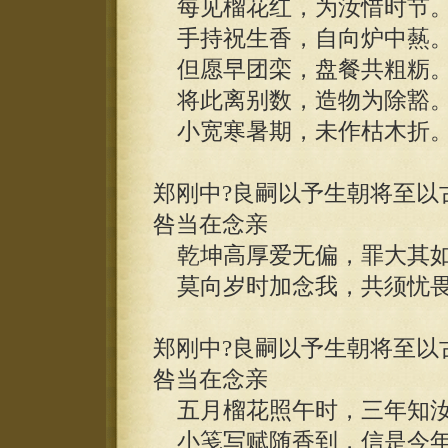
每见榴花红，为汝惜时节
手持祝生香，自向炉中爇
但愿早团栾，盘餐共粗粝
将此离别数，造物为除豁
小宽寒暑期，未作枯木折
郑刚中?良嗣以予生朝将至以
咎当在念亲
乾坤高厚爱无偏，罪大其如
莫向岁时加念我，共须忧畏
郑刚中?良嗣以予生朝将至以
咎当在念亲
五月榴花照午时，三年知汝
小笺写赋随香到，信是今年