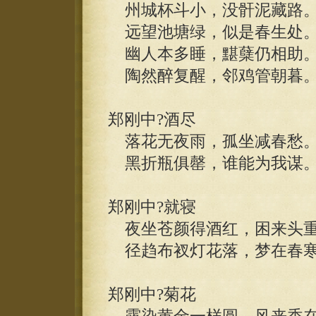
州城杯斗小，没骭泥藏路
远望池塘绿，似是春生处
幽人本多睡，黮蘖仍相助
陶然醉复醒，邻鸡管朝暮
郑刚中?酒尽
落花无夜雨，孤坐减春愁
黑折瓶俱罄，谁能为我谋
郑刚中?就寝
夜坐苍颜得酒红，困来头重
径趋布衩灯花落，梦在春寒
郑刚中?菊花