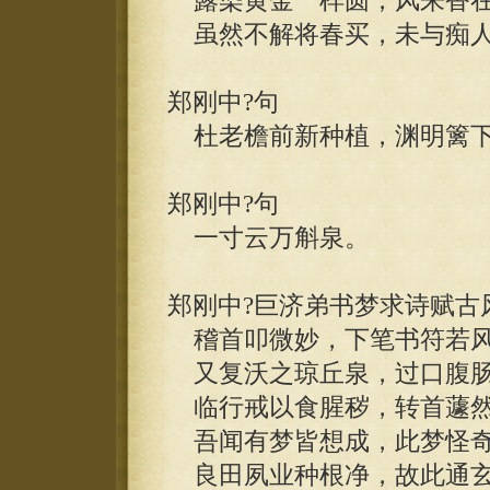
露染黄金一样圆，风来香在
虽然不解将春买，未与痴人
郑刚中?句
杜老檐前新种植，渊明篱下
郑刚中?句
一寸云万斛泉。
郑刚中?巨济弟书梦求诗赋古
稽首叩微妙，下笔书符若
又复沃之琼丘泉，过口腹肠
临行戒以食腥秽，转首蘧然
吾闻有梦皆想成，此梦怪奇
良田夙业种根净，故此通玄