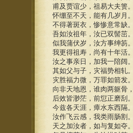
甫及贾谊少，祖易大夫箦
怀绷至不天，能有几岁月
不得著斑衣，惨惨意常缺
吾如汝祖年，汝已双髻茁
似我蒲伏岁，汝方事绅笏
我更得祖寿，尚有十年活
汝之事亲日，加我一陪阔
其如父与子，灾福势相轧
灾胜福力微，万罪如箭发
向非天地恩，谁肉两躯骨
后效皆渺茫，前愆正磨刮
今兹各天涯，瘴水东西隔
汝作飞云感，我类雨肠割
天之加汝者，如与复如夺