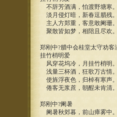
不辞芳酒满，怕渡野塘寒
淡月侵灯暗，新春逗腊残
主人方郑重，客意敢阑珊
聚散皆如梦，相陪且尽欢
郑刚中?腊中会桂堂太守劝客
挂竹梢明爱
风穿花坞冷，月挂竹梢明
浅量三杯酒，狂歌万古情
使旌浮夜色，归棹有寒声
倦客无浆蔗，朝酲未肯清
郑刚中?阑暑
阑暑秋郊暮，前山瘴雾中