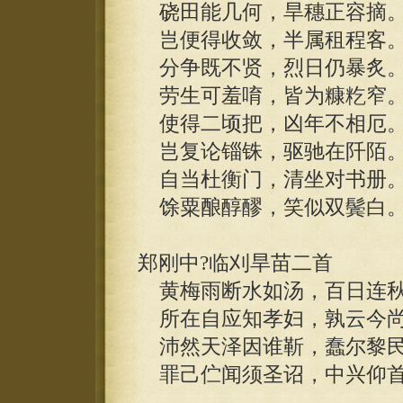
硗田能几何，旱穗正容摘
岂便得收敛，半属租程客
分争既不贤，烈日仍暴炙
劳生可羞唷，皆为糠籺窄
使得二顷把，凶年不相厄
岂复论锱铢，驱驰在阡陌
自当杜衡门，清坐对书册
馀粟酿醇醪，笑似双鬓白
郑刚中?临刈旱苗二首
黄梅雨断水如汤，百日连秋
所在自应知孝妇，孰云今尚
沛然天泽因谁靳，蠢尔黎民
罪己伫闻须圣诏，中兴仰首