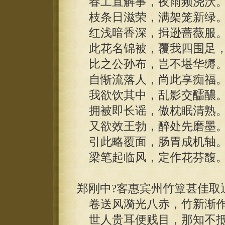
春工直解事，夜雨频浇沃
枝条日滋荣，满架笼新绿
红浅暗香深，揖逊蔷薇服
此花名锦被，覆我四围足
比之公孙布，岂不堪华缛
自惭流落人，尚此享痴福
我欲饮其中，乱影交醽醲
拥被即长谣，傲枕眠清熟
又欲效王勃，醉处先磨墨
引此略覆面，肠胃成机轴
梁笔起临风，定作花芬馥
郑刚中?客惠宾州竹簟甚佳取
卷送风漪光八赤，竹新渐作
世人贵耳便贱目，那知不抵