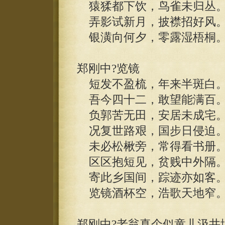
猿猱都下饮，鸟雀未归丛
弄影试新月，披襟招好风
银潢向何夕，零露湿梧桐
郑刚中?览镜
短发不盈梳，年来半斑白
吾今四十二，敢望能满百
负郭苦无田，安居未成宅
况复世路艰，国步日侵迫
未必松楸旁，常得看书册
区区抱短见，贫贱中外隔
寄此乡国间，踪迹亦如客
览镜酒杯空，浩歌天地窄
郑刚中?老翁真个似童儿汲井