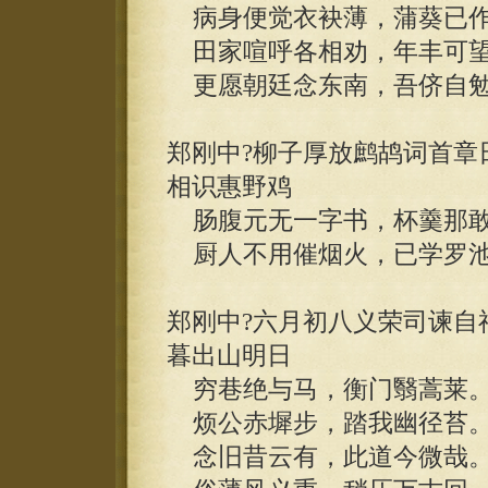
病身便觉衣袂薄，蒲葵已作
田家喧呼各相劝，年丰可望
更愿朝廷念东南，吾侪自勉
郑刚中?柳子厚放鹧鸪词首章
相识惠野鸡
肠腹元无一字书，杯羹那敢
厨人不用催烟火，已学罗池
郑刚中?六月初八义荣司谏自
暮出山明日
穷巷绝与马，衡门翳蒿莱
烦公赤墀步，踏我幽径苔
念旧昔云有，此道今微哉