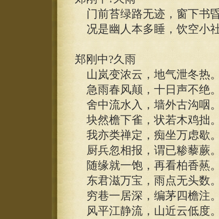
门前苔绿路无迹，窗下书昏
况是幽人本多睡，饮空小社
郑刚中?久雨
山岚变浓云，地气泄冬热
急雨春风颠，十日声不绝
舍中流水入，墙外古沟咽
块然檐下雀，状若木鸡拙
我亦类禅定，痴坐万虑歇
厨兵忽相报，谓已糁藜蕨
随缘就一饱，再看柏香爇
东君滋万宝，雨点无头数
穷巷一居深，编茅四檐注
风平江静流，山近云低度