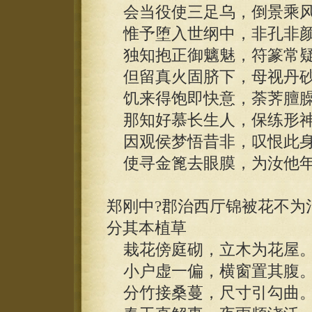
会当役使三足乌，倒景乘风
惟予堕入世纲中，非孔非颜
独知抱正御魑魅，符篆常疑
但留真火固脐下，母视丹砂
饥来得饱即快意，荼荠膻臊
那知好慕长生人，保练形神
因观侯梦悟昔非，叹恨此身
使寻金篦去眼膜，为汝他年
郑刚中?郡治西厅锦被花不为
分其本植草
栽花傍庭砌，立木为花屋
小户虚一偏，横窗置其腹
分竹接桑蔓，尺寸引勾曲