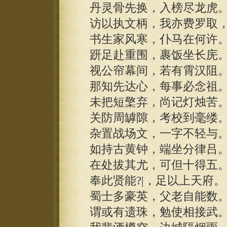
丹灵骨先换，入榜尽龙虎
访以执文柄，我亦费罗取
书生家风寒，仆马在何许
趼足赴重围，裹饭坐长庑
视公帘幕间，若有霄汉阻
那知先达心，每事必念祖
未把短檠弃，尚记灯烛苦
关防周罅隙，考校到毫缕
杂置战场文，一字不轻与
如持古黄钟，端坐分律吕
在处拔其尤，可但十得五
奉此贤能?|，足以上天府。
蜀士多豪英，父老自能数
谓或有遗珠，勉使相接武