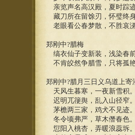
亲览声名高汉殿，夏时踪迹
藏刀所在留馀刃，怀璧终身
老眼看公春梦散，不胜哀涕
郑刚中?腊梅
缟衣仙子变新装，浅染春前
不肯皎然争腊雪，只将孤艳
郑刚中?腊月三日义乌道上寄
天风生暮寒，一夜新雪积
迟明兀箯舆，乱入山径窄
茅檐两三家，鸡犬不见迹
冬令顷弗严，草木僭春色
愆阳入桃杏，弄暖浪蕊坼