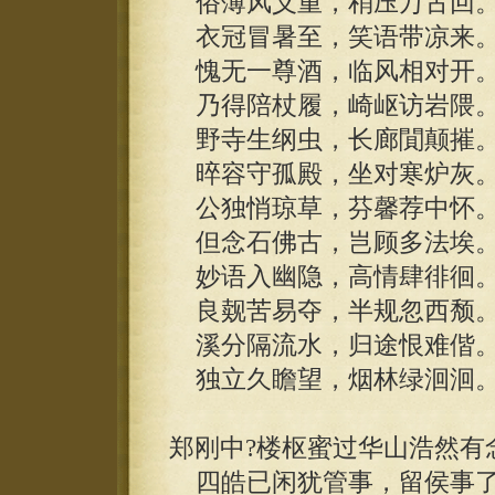
俗薄风义重，稍压万古回
衣冠冒暑至，笑语带凉来
愧无一尊酒，临风相对开
乃得陪杖履，崎岖访岩隈
野寺生纲虫，长廊閴颠摧
晬容守孤殿，坐对寒炉灰
公独悄琼草，芬馨荐中怀
但念石佛古，岂顾多法埃
妙语入幽隐，高情肆徘徊
良觌苦易夺，半规忽西颓
溪分隔流水，归途恨难偕
独立久瞻望，烟林绿洄洄
郑刚中?楼枢蜜过华山浩然有
四皓已闲犹管事，留侯事了