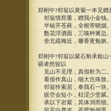
郑刚中?邻翁以黄菊一本见赠
邻翁情郑重，赠我小金钱
半锸开苍藓，全根带晓烟
数花浮酒面，三嗅种篱边
舍北疏梅近，馨香更勉旃
郑刚中?邻翁以紫石斛承粗山
砚者然较以
见山不见理，真假析为二
看假作真山，细大岂殊致
邻翁怜索居，奉我石一块
嵌空会短小，枯涩少坚腻
承以下岩紫，其体润而细
翁言白鹿皮，苍璧惭倒置