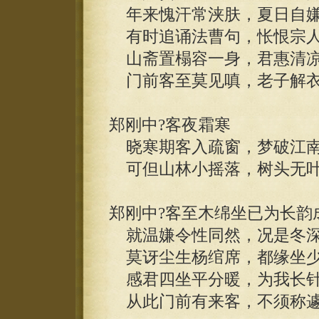
年来愧汗常浃肤，夏日自嫌
有时追诵法曹句，怅恨宗人
山斋置榻容一身，君惠清凉
门前客至莫见嗔，老子解衣
郑刚中?客夜霜寒
晓寒期客入疏窗，梦破江南
可但山林小摇落，树头无叶
郑刚中?客至木绵坐已为长韵
就温嫌令性同然，况是冬深
莫讶尘生杨绾席，都缘坐少
感君四坐平分暖，为我长针
从此门前有来客，不须称遽