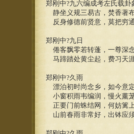
郑刚中?九六编成考左氏载卦
静坐义规三易古，焚香著布
反身修德前贤意，莫把穷通
郑刚中?九日
倦客飘零若转蓬，一尊深念
马蹄踏处黄尘起，费习天涯
郑刚中?久雨
漂泊初时尚念乡，如今意定
小窗积雨韦编润，慢火薰茏
正要门前蛛结网，何妨篱上
山前春雨非常好，出钵应须
郑刚中?久雨