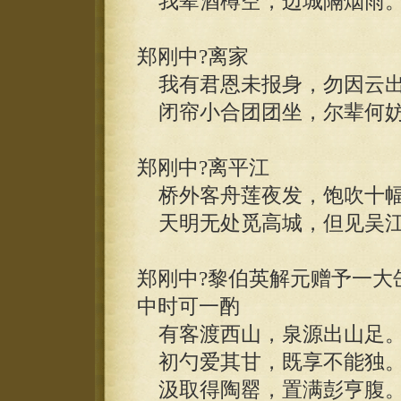
我辈酒樽空，边城隔烟雨
郑刚中?离家
我有君恩未报身，勿因云出
闭帘小合团团坐，尔辈何妨
郑刚中?离平江
桥外客舟莲夜发，饱吹十幅
天明无处觅高城，但见吴江
郑刚中?黎伯英解元赠予一大
中时可一酌
有客渡西山，泉源出山足
初勺爱其甘，既享不能独
汲取得陶罂，置满彭亨腹