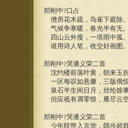
郑刚中?口占
僧房花木疏，鸟雀下庭除
气候争寒暖，春光半有无
四山云外瘦，一塔雨中孤
谁用诗人笔，收交好画图
郑刚中?哭潘义荣二首
沈约楼前落叶黄，朝来玉折
一区每叹如悬馨，三版俄惊
泉石半生闲日月，丝纶馀事
但应祗有凋零恨，雁尽云空
郑刚中?哭潘义荣二首
少年联辔入京华，阔步超群