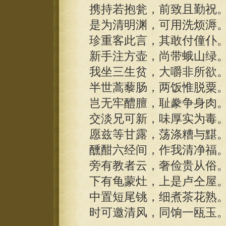
携持若抱瓮，前致且勤祝
是为清明渊，可用洗烦溽
珍重客此言，其敢付僮仆
新手注方壶，尚带蛾山绿
我坐三生贫，大嚼非所欲
半世蒿藜肠，两饭惟脱粟
岂无牢醴膻，耻豢争身肉
交淡兄可新，味厚实为毒
愿兹等甘露，荡涤糟与黮
醺酣六经间，作我清净福
旁有教者云，奢俭贵从俗
下有龟蒙灶，上是卢仝屋
中置短尾铫，细煮茶花熟
时可邀清风，同饷一瓯玉