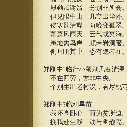
殷勤加谢翁，分别非所会
但见眼中山，几立出尘外
侵寒欲清癯，向晚变孤翠
萧萧风雨天，云气或冥晦
虽地禽鸟声，颇若岩洞邃
侧耳听其中，恐有隐者在
郑刚中?临行小颂别见春清浔
不在四旁，亦非中央。
个别生出老村汉，看尽桃花
郑刚中?临刈旱苗
我怀高卧心，而为贫所迫
挽我赴尘贱，动与幽趣隔