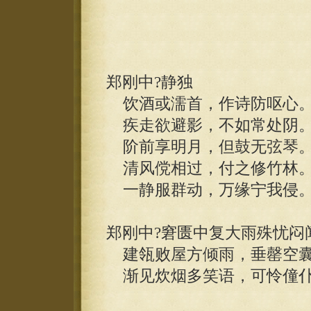
郑刚中?静独
饮酒或濡首，作诗防呕心
疾走欲避影，不如常处阴
阶前享明月，但鼓无弦琴
清风傥相过，付之修竹林
一静服群动，万缘宁我侵
郑刚中?窘匮中复大雨殊忧闷
建瓴败屋方倾雨，垂罄空囊
渐见炊烟多笑语，可怜僮仆