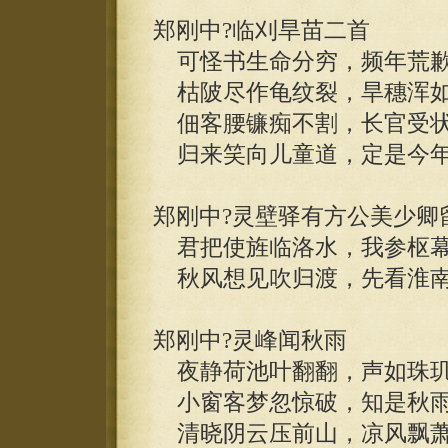
郑刚中?临刈旱苗二首
可怪书生命分穷，频年荒歉
枯陂尽作龟纹裂，旱穗浑如
佃客腰镰痴不割，长官受状
归来笑向儿童道，定是今年
郑刚中?灵壁驿有方公美少卿
君把使旌临洛水，我参枢幕
秋风想见吹归渡，先看淮南
郑刚中?灵峰闻秋雨
夜静荷池叶翻翻，声如珠玑
小窗客梦忽惊破，知是秋雨
清晓阴云压前山，凉风飘萧