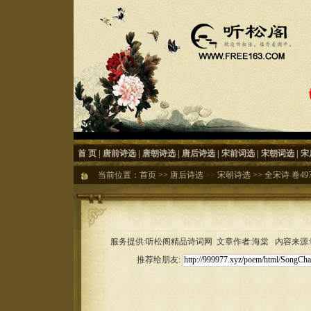
首 页
|
唐前诗选
|
唐朝诗选
|
唐后诗选
|
宋前词选
|
宋朝词选
|
宋
当前位置：
首页
>>
唐后诗选
>>
宋朝诗选
>>
全宋诗 卷49
服务提供:听松阁精品诗词网 文章作者:海棠 内容来源:听松
推荐给朋友: