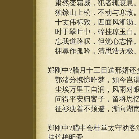
肃然变霜威，犯者辄衰息
独馀山上松，不动与寒敌
十丈伟标致，四面风淅沥
时于翠叶中，碎挂琼玉白
忘我道路叹，但觉心志怿
拥鼻作孤吟，清思浩无极
郑刚中?腊月十三日送邢婿还
鄂渚分携惊昨梦，如今岂谓
尘埃万里玉自润，风雨对眠
问得平安归客子，留将思忆
征衫瘦着不须遽，渐向湖南
郑刚中?腊中会桂堂太守劝客
挂竹梢明爱