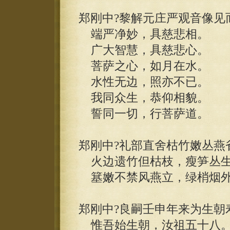
郑刚中?黎解元庄严观音像见
端严净妙，具慈悲相。
广大智慧，具慈悲心。
菩萨之心，如月在水。
水性无边，照亦不已。
我同众生，恭仰相貌。
誓同一切，行菩萨道。
郑刚中?礼部直舍枯竹嫩丛燕
火边遗竹但枯枝，瘦笋丛生
簊嫩不禁风燕立，绿梢烟外
郑刚中?良嗣壬申年来为生朝
惟吾始生朝，汝祖五十八