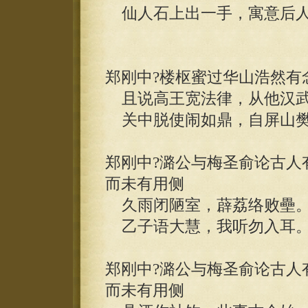
仙人石上出一手，寓意后人
郑刚中?楼枢蜜过华山浩然有
且说高王宽法律，从他汉武
关中脱使闹如鼎，自屏山樊
郑刚中?潞公与梅圣俞论古人
而未有用侧
久雨闭陋室，薜荔络败壘
乙子语大慧，我听勿入耳
郑刚中?潞公与梅圣俞论古人
而未有用侧