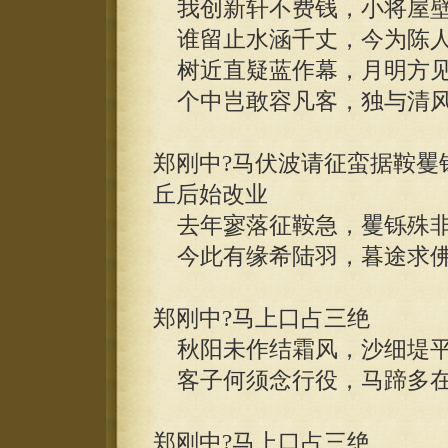
我创新轩不费钱，小将屋壁
谁留止水涵千丈，今为陈人
树近直疑蓝作幕，月明方见
个中岂敢容凡客，独与清风
郑刚中?马伏波请征蛮据鞍矍
丘后始改业
去年寥落征鞍急，矍铄殊非
今此有缘希陆羽，暮途求佛
郑刚中?马上口占三绝
秋阳未作结霜风，沙细堤平
客子何须念行役，马蹄多在
郑刚中?马上口占三绝