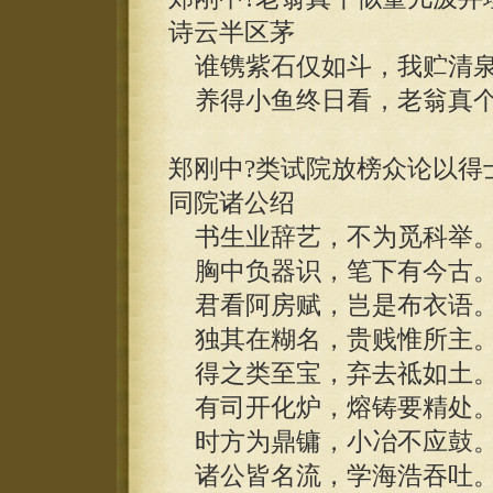
诗云半区茅
谁镌紫石仅如斗，我贮清泉
养得小鱼终日看，老翁真个
郑刚中?类试院放榜众论以得
同院诸公绍
书生业辞艺，不为觅科举
胸中负器识，笔下有今古
君看阿房赋，岂是布衣语
独其在糊名，贵贱惟所主
得之类至宝，弃去祗如土
有司开化炉，熔铸要精处
时方为鼎镛，小冶不应鼓
诸公皆名流，学海浩吞吐