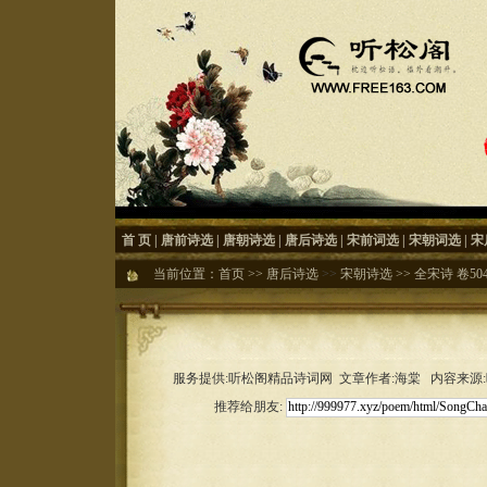
首 页
|
唐前诗选
|
唐朝诗选
|
唐后诗选
|
宋前词选
|
宋朝词选
|
宋
当前位置：
首页
>>
唐后诗选
>>
宋朝诗选
>>
全宋诗 卷50
服务提供:听松阁精品诗词网 文章作者:海棠 内容来源:听松
推荐给朋友: