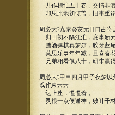
共作槐忙五十春，交情非复
却思此地初倾盖，旧事重论
周必大?嘉泰癸亥元日口占寄
归田初不隔江淮，底事新元
赌酒弹棋真梦尔，胶牙蓝尾
莫思乐事年年减，且喜春花
兄弟相看俱八十，研朱赢得
周必大?甲申四月甲子夜梦以
戏作柬云云
达上座，惺惺着，
灵根一点便通神，败叶千林