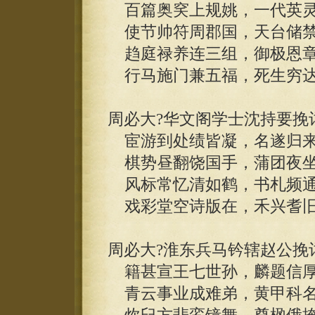
百篇奥穾上规姚，一代英灵
使节帅符周郡国，天台储禁
趋庭禄养连三组，御极恩章
行马施门兼五福，死生穷达
周必大?华文阁学士沈持要挽
宦游到处绩皆凝，名遂归来
棋势昼翻饶国手，蒲团夜坐
风标常忆清如鹤，书札频通
戏彩堂空诗版在，禾兴耆旧
周必大?淮东兵马钤辖赵公挽
籍甚宣王七世孙，麟题信厚
青云事业成难弟，黄甲科名