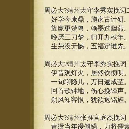
周必大?靖州太守李秀实挽词
好学今康鼎，施家古计研
旌麾更楚粤，翰墨过幽燕
晚厌三刀梦，归开九秩年
生荣没无憾，五福定谁先
周必大?靖州太守李秀实挽词
伊昔观灯火，居然饮彻明
一旬聊隐几，万日遽成茔
回首歌钟地，伤心挽铎声
朔风知客恨，犹欲返铭旌
周必大?靖州张推官庭杰挽词
青绶当年谩佩緺，力将儒素