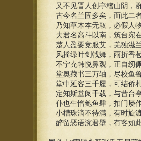
又不见晋人创亭稽山阴，群
古今名兰固多矣，而此二者
乃知草木本无取，必假人物
夫君名高斗以南，筑台宛在
楚人盈要竞服艾，羌独滋兰
风摇绿叶剑戟舞，雨折香苞
不宁充帏悦鼻观，正自纫佩
堂奥藏书三万轴，尽校鱼鲁
堂中延客三千履，可结侨札
定知斯堂阅千载，与昔台亭
仆也生憎鲍鱼肆，扣门屡作
小槽珠滴不待满，有时旋漉
醉留恶语涴君壁，有客如此