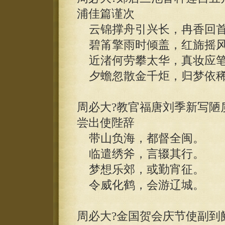
浦佳篇谨次
云锦撑舟引兴长，冉香回首
碧筩擎雨时倾盖，红旆摇风
近渚何劳攀太华，真妆应笔
夕蟾忽散金千炬，归梦依稀
周必大?教官福唐刘季新写陋
尝出使陛辞
带山负海，都督全闽。
临遣绣斧，言辍其行。
梦想乐郊，或勤宵征。
令威化鹤，会游辽城。
周必大?金国贺会庆节使副到