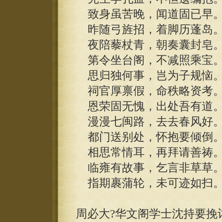
致身虽苦晚，闻道固已早
昨随弓旌招，着脚历蓬岛
夜陪藜杖青，朝奏囊封皂
第令坐台阁，不减照乘宝
思归独何事，岂为子规恼
祠官厚禀假，命秩略资考
恩荣固无愧，出处吾有道
漫漫七闽路，去去春风好
都门送别处，怀抱要倾倒
相思常情耳，再拜请善祷
临雍有故事，乞言非草草
指期裹蒲轮，未可迹如扫
周必大?华文阁学士沈持要挽