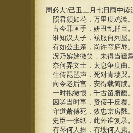
周必大?己丑二月七日雨中读
照君颜如花，万里度鸡漉
古今罪画手，妍丑乱群目
谁知汉天子，袨服自列屋
有如公主亲，尚许穹庐辱
况乃嫔嫱微笑，未得当獯
奈何弄文士，太息争度曲
生传琵琶声，死对青塿哭
向令老后宫，安得载简牍
一时抱微恨，千古留賸馥
因嗟当时事，贤佞手反覆
守道萧傅死，效忠京房戮
史臣一张纸，此外谁复录
有琴何人操，有塿何人肃