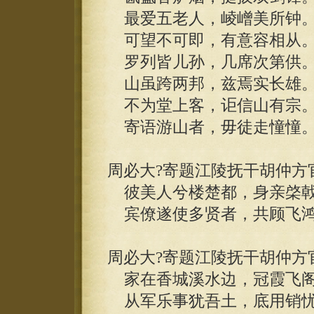
最爱五老人，崚嶒美所钟
可望不可即，有意容相从
罗列皆儿孙，几席次第供
山虽跨两邦，兹焉实长雄
不为堂上客，讵信山有宗
寄语游山者，毋徒走憧憧
周必大?寄题江陵抚干胡仲方
彼美人兮楼楚都，身亲棨戟
宾僚遂使多贤者，共顾飞鸿
周必大?寄题江陵抚干胡仲方
家在香城溪水边，冠霞飞阁
从军乐事犹吾土，底用销忧