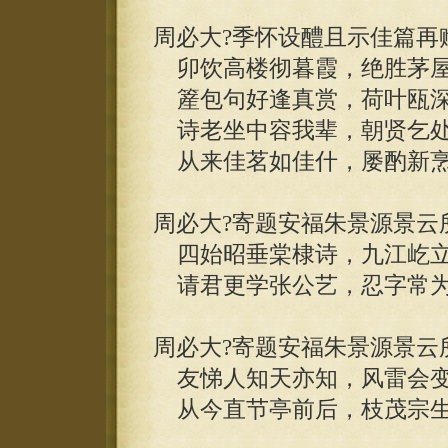
周必大?季怀设醴且示佳篇再
卯饮高楼彻暮霞，绝胜茅屋
簅包句好逢真赏，荷叶瓯深
诗老坐中容我辈，朝贤乞处
从来佳茗如佳什，屡酌新烹
周必大?寄题安福朱景源景云
四始昭垂棠棣诗，九江屹立
请君更学张公艺，忍字常为
周必大?寄题安福朱景源景云
友悌人知天亦知，风雷会变
从今直节亭前后，枝茂宗生