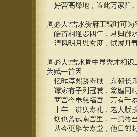
好营高燥地，置此万家阡
周必大?吉水赞府王觐时可为
皓首相逢涉四年，君归鄱水
清风明月思玄度，试展丹青
周必大?吉水周中显秀才相识
为赋一首因
忆昨淳熙跻寿域，东朝长乐
谭家有子列冠裳，翁媪同时
两宫今奉慈福宫，万有千岁
十年一讲庆寿礼，老人版授
焕也曾试南宫里，一第终当
从今更辟荣寿堂，他日郊封