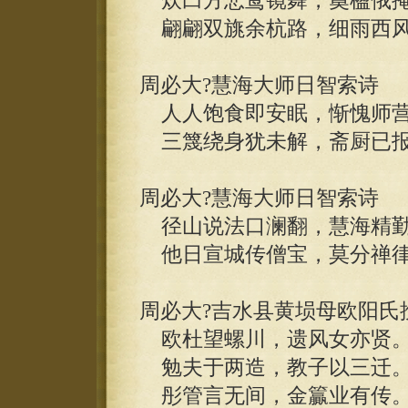
炊臼方悲鸾镜舞，奠楹俄掩
翩翩双旐余杭路，细雨西风
周必大?慧海大师日智索诗
人人饱食即安眠，惭愧师营
三篾绕身犹未解，斋厨已报
周必大?慧海大师日智索诗
径山说法口澜翻，慧海精勤
他日宣城传僧宝，莫分禅律
周必大?吉水县黄埙母欧阳氏
欧杜望螺川，遗风女亦贤
勉夫于两造，教子以三迁
彤管言无间，金籯业有传