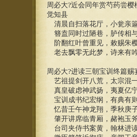
周必大?近会同年赏芍药尝樱
觉知县
清晨自扫落花厅，小瓮亲簄
簪盍同时过陋巷，胪传相与
阶翻红叶曾重见，敕赐朱樱
老去飘零无此梦，诗来有吟
周必大?进读三朝宝训终篇赐
艺祖提剑开八荒，太宗混一
真皇破虑神武扬，夷夏亿宁
宝训成书纪宏纲，有典有则
忆昔壬午神龙翔，季秋庚子
肇开讲席临青厢，赭袍玉斧
台司夹侍书案黄，翰林进读