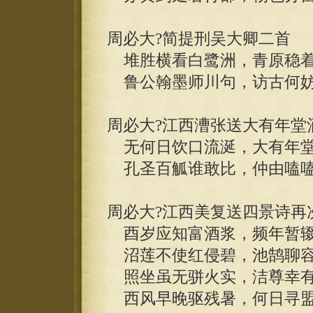
周必大?简提刑吴大卿二首
堆胜横看白鹭洲，青原稳着
鲁公翰墨师川句，访古何妨
周必大?江西漕张送大有年堂
无何日饮口流涎，大有年堂
孔圣百觚谁敢比，仲由嗑嗑
周必大?江西美复送四景诗再
酉岁应知富酒浆，频年暂辍
沼莲不使红侵碧，池鹄聊容
照坐虽无骈火实，洁尊幸有
西风早晚驱残暑，何日寻盟