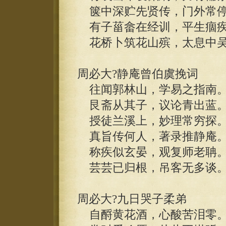
箧中深贮先贤传，门外常停
有子菑畲在经训，平生痼疾
花桥卜筑花山殡，太息中吴
周必大?静庵曾伯虞挽词
往闻郭林山，学易之指南
艮斋从其子，议论青出蓝
授徒兰溪上，妙理常穷探
真旨传何人，著录推静庵
称疾似玄晏，观复师老聃
芸芸已归根，吊客无多谈
周必大?九日哭子柔弟
自酹黄花酒，心酸苦泪零