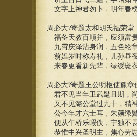
文字上神君勿卜，明年春榜
周必大?寄题太和胡氏福荣堂
福备天教百顺并，应须富贵
九霄庆泽沾身润，五色纶章
翁媪岁时称寿礼，儿孙昼夜
来春更看新先辈，绿绶斑衣
周必大?寄题王公明枢使豫章
君不见当年卫武髦且期，尚
又不见潞公堂过九十，精神
公今年才六士耳，朱颜绿鬓
便从午桥乐暇佚，宁独不畏
恭惟中兴圣明主，焦心劳思