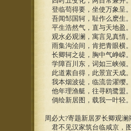
四时五变化，两目常兼并
登临苟得要，坐使万象呈
吾闻邹国轲，耻作么麽生
平生浩然气，直与天地盈
观水必观澜，寓言见真情
雨集沟浍间，肯把青眼横
长卿轲之徒，胸中气峥嵘
学障百川东，词如三峡倾
此道素自得，此景宜天成
我本烟波徒，临流尝濯缨
他年理渔艇，往寻鸥鹭盟
倘绘新居图，载我一叶轻
周必大?寄题新居罗长卿观澜
君不见汉家筑台临咸京，图