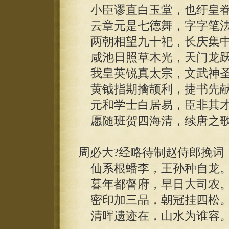
小臣谬直白玉堂，也纡皇眷
云章元是七德舞，字字笔法
两朝相望九十祀，长庆集中
咸池日照草木光，天门龙跃
我皇英锐真太宗，文武神圣
黄钺指期擒颉利，捷书先献
元和学士白居易，臣非其才
愿随班贺四海清，续唐之歌
周必大?经略待制赵侍郎挽词
仙系根蟠李，王孙种自龙
暮年都督府，早日大司农
密印加三品，朝冠挂四松
清晖遗迹在，山水为谁容