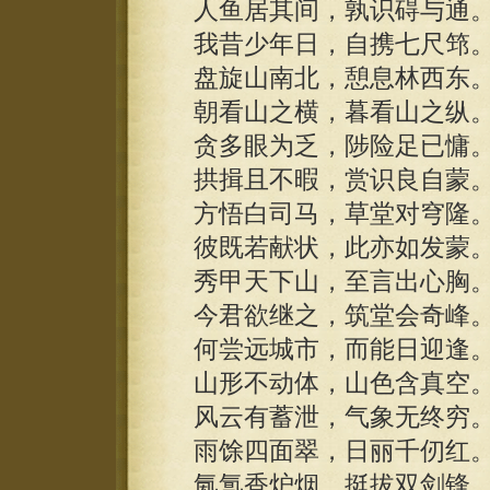
人鱼居其间，孰识碍与通
我昔少年日，自携七尺筇
盘旋山南北，憩息林西东
朝看山之横，暮看山之纵
贪多眼为乏，陟险足已慵
拱揖且不暇，赏识良自蒙
方悟白司马，草堂对穹隆
彼既若献状，此亦如发蒙
秀甲天下山，至言出心胸
今君欲继之，筑堂会奇峰
何尝远城市，而能日迎逢
山形不动体，山色含真空
风云有蓄泄，气象无终穷
雨馀四面翠，日丽千仞红
氤氲香炉烟，挺拔双剑锋