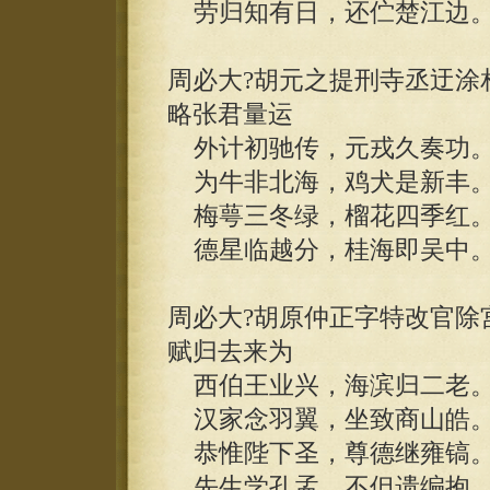
劳归知有日，还伫楚江边
周必大?胡元之提刑寺丞迂涂
略张君量运
外计初驰传，元戎久奏功
为牛非北海，鸡犬是新丰
梅萼三冬绿，榴花四季红
德星临越分，桂海即吴中
周必大?胡原仲正字特改官除
赋归去来为
西伯王业兴，海滨归二老
汉家念羽翼，坐致商山皓
恭惟陛下圣，尊德继雍镐
先生学孔孟，不但遗编抱