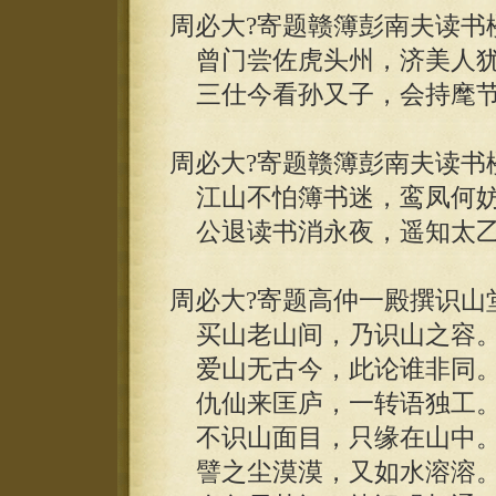
周必大?寄题赣簿彭南夫读书
曾门尝佐虎头州，济美人犹
三仕今看孙又子，会持麾节
周必大?寄题赣簿彭南夫读书
江山不怕簿书迷，鸾凤何妨
公退读书消永夜，遥知太乙
周必大?寄题高仲一殿撰识山
买山老山间，乃识山之容
爱山无古今，此论谁非同
仇仙来匡庐，一转语独工
不识山面目，只缘在山中
譬之尘漠漠，又如水溶溶