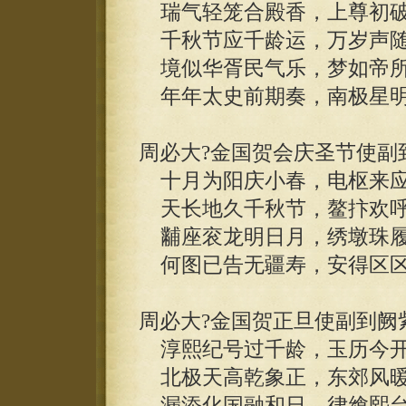
瑞气轻笼合殿香，上尊初破
千秋节应千龄运，万岁声随
境似华胥民气乐，梦如帝所
年年太史前期奏，南极星明
周必大?金国贺会庆圣节使副
十月为阳庆小春，电枢来应
天长地久千秋节，鳌抃欢呼
黼座衮龙明日月，绣墩珠履
何图已告无疆寿，安得区区
周必大?金国贺正旦使副到阙
淳熙纪号过千龄，玉历今开
北极天高乾象正，东郊风暖
漏添化国融和日，律飨熙台