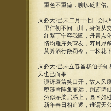
重色不重德，聊以砭世俗
周必大?己未二月十七日会同
里仁初不问山川，身健从交
红紫丁宁容我圃，丹青点化
情均雁序兼莺友，寿贯犀颅
莫筭酒行徵罚令，一株花下
周必大?己未立春留杨伯子知
风也已而果
谟讶衰翁笑口开，故人风度
堕簁雪阵鱼丽远，蹋迹诗仙
酒似茅柴居膈上，區￥如桂
新年春日相追逐，谁谓天公