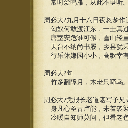
常时爱鸣雁，从此不堪听
周必大?九月十八日夜忽梦作
匈奴何敢渡江东，一士真过
唐室安危谁可佩，雪山轻重
天台不纳尚书履，乡县犹乘
行乐休嫌园小小，高歌幸有
周必大?句
竹多翻障月，木老只啼乌
周必大?觉报长老道谌写予兄
身凡心圣古卢能，未着袈裟
冷暖自知师莫问，但看老色