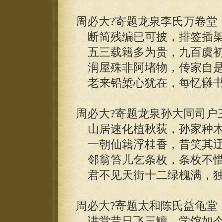
周必大?寄题龙泉李氏万卷堂
断简残编已可披，排签插架
五三载籍多为贵，九百虞初
润屋殊非阿堵物，传家自是
老来铅椠心犹在，每忆雠书
周必大?寄题龙泉孙大同司户
山居速化植秋荻，孙家种木
一朝仙籍浮桂香，昔笑其迂
邻翁笞儿乞条枚，条枚不惜
君不见天街十二绿槐满，独
周必大?寄题太和陈氏益龟堂
讲堂昔日飞三鱣，学馆如今