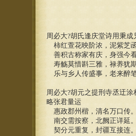
周必大?胡氏逢庆堂诗用秉成
柿红萱花映阶浓，泥紫芝函
善积古称家有庆，身强今看
寿觞莫惜斟三雅，禄养犹期
乐与乡人传盛事，老来醉笔
周必大?胡元之提刑寺丞迂涂
略张君量运
惠政郡州楷，清名万口传
南交需按察，北阙正详延
契分元重复，封疆互接连