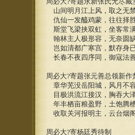
周必大?寄题永新张氏无尽藏
山间明月江上风，取之无禁
仇仙一发醯鸡蒙，往往择胜
斯堂飞梁挟双虹，坐客常满
翰林主人极形容，无奈圆缺
岂如清都广寒宫，默存身已
长春不夜四序同，御寇法善
周必大?寄题张元善总领新作
章华芜没岳阳城，风月不容
目极洪流江接汉，胸吞大泽
年丰栖亩粮盈野，土饱腾槽
收取关河报明主，云台烟阁
周必大?寄杨廷秀待制