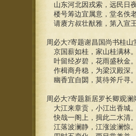
山东河北因戎索，远民日夜
楼号筹边宜属意，堂名佚老
请赓方叔壮猷雅，第入宣王
周必大?寄题谢昌国尚书桂山
京国薪如桂，家山桂满林
叶留经岁碧，花雨盛秋金
作楫商舟稳，为梁汉殿深
幽香宜自閟，莫待斧斤寻
周必大?寄题新居罗长卿观澜
大江来章贡，小江出香城
快哉一阁上，揖此二水清
江落波澜静，江涨波澜惊