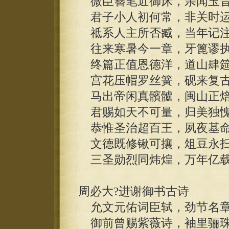
微臣簪笔近御床，亲闻玉音
君子小人初何常，非关时运
祗系人主所否臧，当年记注
往来寒暑今一章，牙篦谬执
终篇正值恩德洋，道山肆筵
宫花压帽罗丝簧，砚来复古
马出帝闲真髕髗，闽山正焙
君赐如天不可量，归美独愧
恭惟圣治超百王，夙夜基命
文德既修锹可攘，俎豆永扫
三圣勋烈同炜煌，万年亿载
周必大?进谢御书古诗
允文元佑词臣轼，劲节名章
御前曾赐紫薇诗，袖里骊珠