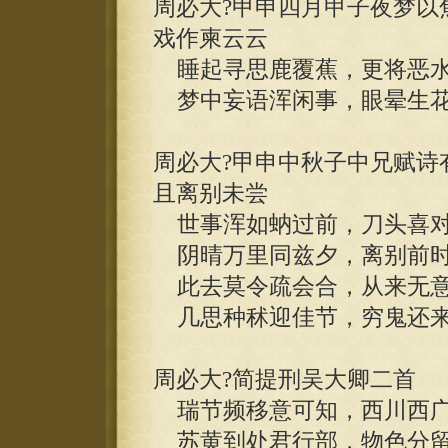
周必大?甲申四月甲子夜梦以
戏作柬云云
睡起寻思鹿覆蕉，更将恶水
梦中妄语浑闲事，眼晕生花
周必大?甲申中秋子中兄赋诗
且离别未尝
世事浑如蚋过前，刀头喜对
阴晴万里同兹夕，离别前时
此去莫令疏会合，从来无意
几思种秫迎佳节，穷鬼还来
周必大?简提刑吴大卿二首
瑞节频移意可知，西川西广
苏黄到处君行部，物色分留