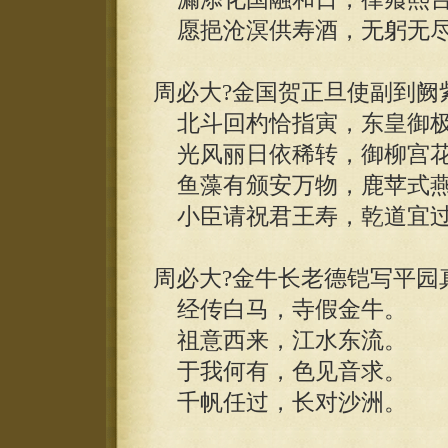
愿挹沧溟供寿酒，无躬无尽
周必大?金国贺正旦使副到阙
北斗回杓恰指寅，东皇御极
光风丽日依稀转，御柳宫花
鱼藻有颁安万物，鹿苹式燕
小臣请祝君王寿，乾道宜过
周必大?金牛长老德铠写平园
经传白马，寺假金牛。
祖意西来，江水东流。
于我何有，色见音求。
千帆任过，长对沙洲。