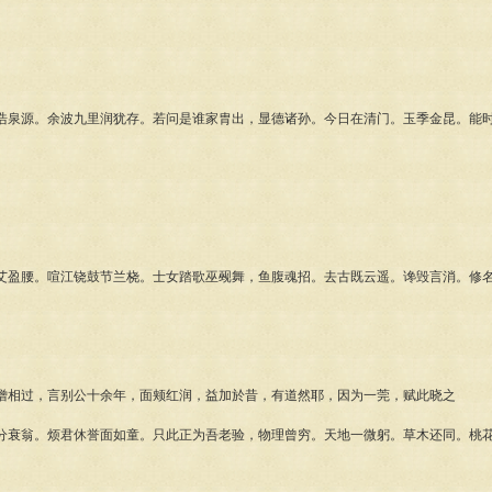
源。余波九里润犹存。若问是谁家胄出，显德诸孙。今日在清门。玉季金昆。能时
。
腰。喧江铙鼓节兰桡。士女踏歌巫觋舞，鱼腹魂招。去古既云遥。谗毁言消。修名
。
过，言别公十余年，面颊红润，益加於昔，有道然耶，因为一莞，赋此晓之
翁。烦君休誉面如童。只此正为吾老验，物理曾穷。天地一微躬。草木还同。桃花
。