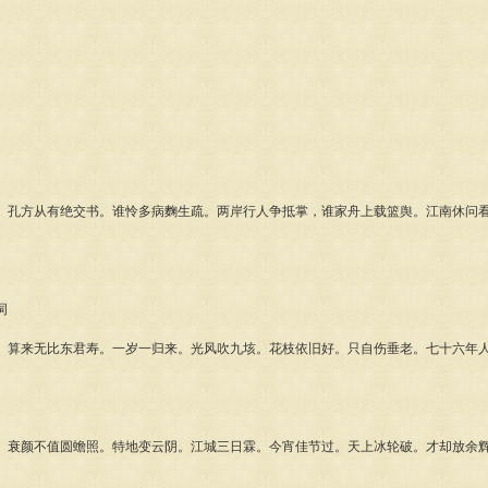
方从有绝交书。谁怜多病麴生疏。两岸行人争抵掌，谁家舟上载篮舆。江南休问
词
来无比东君寿。一岁一归来。光风吹九垓。花枝依旧好。只自伤垂老。七十六年人
颜不值圆蟾照。特地变云阴。江城三日霖。今宵佳节过。天上冰轮破。才却放余辉