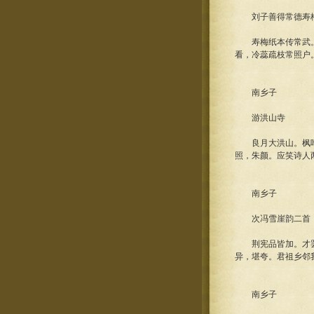
刘子善得常德寿梅
寿梅纸本传常武。远
看，冷蕊疏枝常照户
南乡子
游洪山寺
良月大洪山。枫叶青
照，朱颜。应笑诗人
南乡子
次冯雪崖韵二首
荆宪品皆加。才罢还
异，堪夸。君祖乡邻
南乡子