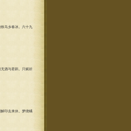
铁马乡春冰。六十九
无酒与君斟。只赋祈
解印去来休。梦绕橘