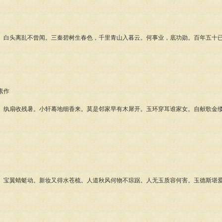
头离乱不曾闻。三秦碧树生春色，千里青山入暮云。何事业，底功勋。百年五十已
。
素作
扇收残暑。小轩蓦地细香来。莫是邻家早有木犀开。玉环穿耳谁家女。自献歌金缕
。
翼蜻蜓动。新妆又得水苍梳。人道秋风何物不琼踞。人无玉质容何害。玉德斯堪爱
。