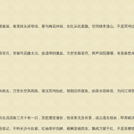
淑。春竟枝头添萼绿。要与梅花仲叔。生红从此羞颜。甘同桃李漫山。不是冥鸿过
月。管被司花嫌太洁。故遗啼鹃溅血。方舒笑脸迎丹。两声深院珊珊。有底春愁未
去。万里长空风雨路。谁汝冥鸿知处。朝朝旧所窥鱼。由渠水宿林居。为问江湖苦
戊戌春三月十有一日，宣慰麓堂邀饮，怪坐客无吾肖斋，或云逃生朝矣，即席赋
记。不料长沙今款避。红袖青轩负醉。横阑直楯西东。飘残万紫千红。不是茶蘼喷