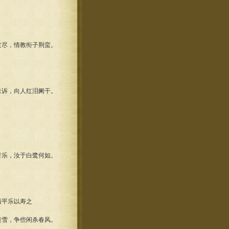
尽，情教衔子荆蛮。
诉，向人红泪阑干。
乐，汝于白鹭何如。
清平乐以寿之
雪，争些闲杀春风。