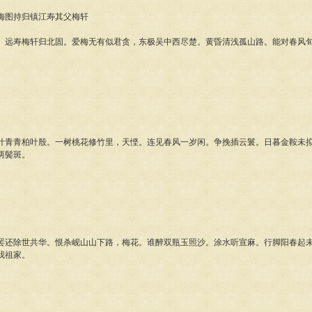
图持归镇江寿其父梅轩
寿梅轩归北固。爱梅无有似君贪，东极吴中西尽楚。黄昏清浅孤山路。能对春风旬
。
青柏叶殷。一树桃花修竹里，天悭。连见春风一岁闲。争挽插云鬟。日暮金鞍未拟
两鬓斑。
除世共华。恨杀岘山山下路，梅花。谁醉双瓶玉照沙。涂水听宣麻。行脚阳春起未
我祖家。