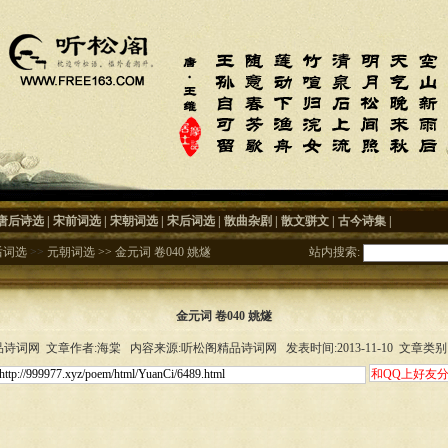
唐后诗选
|
宋前词选
|
宋朝词选
|
宋后词选
|
散曲杂剧
|
散文骈文
|
古今诗集
|
后词选
>>
元朝词选
>>
金元词 卷040 姚燧
站内搜索:
金元词 卷040 姚燧
诗词网 文章作者:海棠 内容来源:听松阁精品诗词网 发表时间:2013-11-10 文章类别