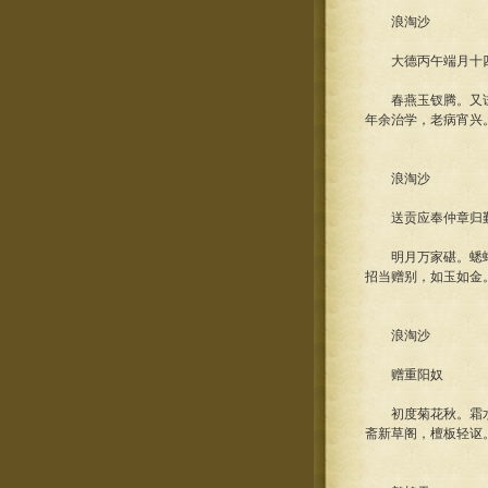
浪淘沙
大德丙午端月十四
春燕玉钗腾。又试初
年余治学，老病宵兴
浪淘沙
送贡应奉仲章归
明月万家碪。蟋蟀哀
招当赠别，如玉如金
浪淘沙
赠重阳奴
初度菊花秋。霜水痕
斋新草阁，檀板轻讴