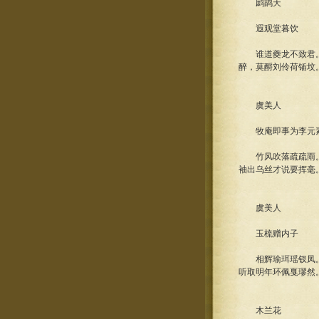
鹧鸪天
遐观堂暮饮
谁道夔龙不致君。白
醉，莫酹刘伶荷锸坟
虞美人
牧庵即事为李元
竹风吹落疏疏雨。纨
袖出乌丝才说要挥毫
虞美人
玉梳赠内子
相辉瑜珥瑶钗凤。宝
听取明年环佩戛璆然
木兰花