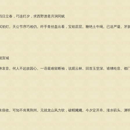
日立春，巧连灯夕，求西野澹斋月涧同赋
灯。天公节序巧相仍。纤手青丝盘出看，宝焰层层。鞭绝土牛绳。已送严凝。牙旗
。
觐宣城
音。何人不起故园心。一语最难留断袖，说观云林。回首玉堂深。谁绋纶音。都门
。
收。可知不肯离荆州。元就龙山风力软，破帽飕飕。今夕定开舟。涨水矶头。渊明
。