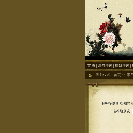
首 页
|
唐前诗选
|
唐朝诗选
|
当前位置：
首页
>>
宋
服务提供:听松阁精品
推荐给朋友: