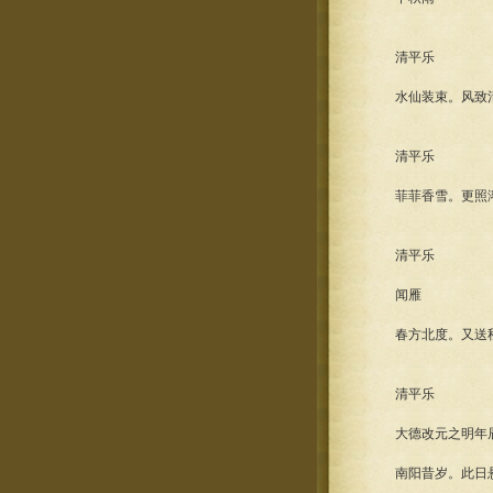
清平乐
水仙装束。风致清逾
清平乐
菲菲香雪。更照溶溶
清平乐
闻雁
春方北度。又送秋南
清平乐
大德改元之明年辰在
南阳昔岁。此日悬弧