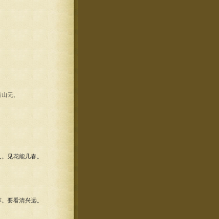
看山无。
。见花能几春。
。要看清兴远。