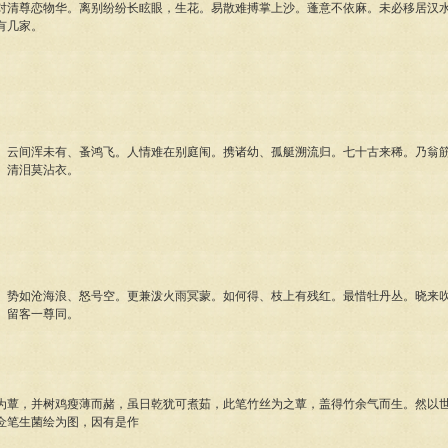
尊恋物华。离别纷纷长眩眼，生花。易散难搏掌上沙。蓬意不依麻。未必移居汉水
有几家。
间浑未有、蚤鸿飞。人情难在别庭闱。携诸幼、孤艇溯流归。七十古来稀。乃翁筋
、清泪莫沾衣。
如沧海浪、怒号空。更兼泼火雨冥蒙。如何得、枝上有残红。最惜牡丹丛。晓来吹
、留客一尊同。
，并树鸡瘦薄而赭，虽日乾犹可煮茹，此笔竹丝为之蕈，盖得竹余气而生。然以世
佥笔生菌绘为图，因有是作