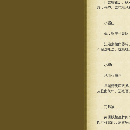
日觉鬓霜加。欲对清
序，张夸。素范清风
小重山
蕤女归宁还襄阳
江渚蒹葭白露晞。云
不是远相违。犹能往
小重山
风雨折枝词
早是清明应候风。势
支拄曲阑中。还堪否
定风波
南州以菌生竹间为蕈
以理推如此，唐古宪