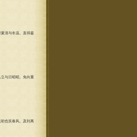
夏清与冬温。直得銮
立与日昭昭。免向重
初也笑春风。及到离