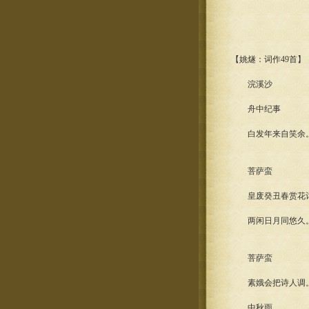
【姚燧：词作49首】
浣溪沙
舟中纪事
白发年来自笑余。孔
菩萨蛮
皇废癸丑春赏花
两闲日月同悠久。算
菩萨蛮
素娥会把诗人调。衰
中秋雨