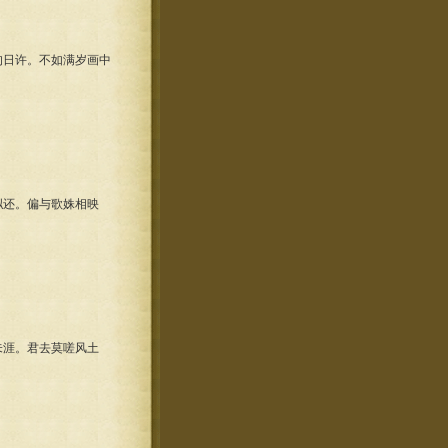
日许。不如满岁画中
还。偏与歌姝相映
涯。君去莫嗟风土