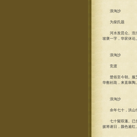
浪淘沙
为柴氏题
河水发昆仑。浩浩泉
坡褒一字，华衮休论
浪淘沙
竞渡
楚俗至今朝。服艾盈
华敷衽跪，来直臯陶
浪淘沙
余年七十，洪山僧相
七十鬓双蓬。已分衰
披将谢日，颜色逾红