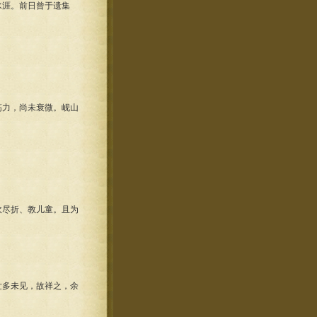
涯。前日曾于遗集
力，尚未衰微。岘山
尽折、教儿童。且为
多未见，故祥之，余