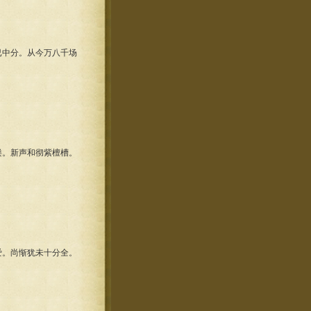
中分。从今万八千场
。新声和彻紫檀槽。
。尚惭犹未十分全。