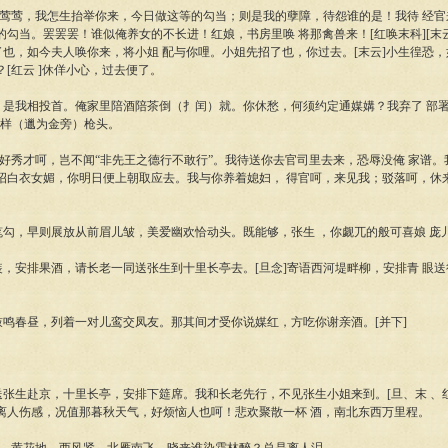
云]莺莺，我怎生抬举你来，今日做这等的勾当；则是我的孽障，待怨谁的是！我待 经
勾当。罢罢罢！谁似俺养女的不长进！红娘，书房里唤 将那禽兽来！[红唤末科][末
了也，如今夫人唤你来，将小姐 配与你哩。小姐先招了也，你过去。[末云]小生徨恐
[红云 ]休佯小心，过去便了。
休？是我相投首。俺家里陪酒陪茶倒（扌闰）就。你休愁，何须约定通媒媾？我弃了 部署
银样（邋为金旁）枪头。
云]好秀才呵，岂不闻“非先王之德行不敢行”。我待送你去官司里去来，恐辱没俺 家谱
招白衣女媚，你明日便上朝取应去。我与你养着媳妇， 得官呵，来见我；驳落呵，休来
一笔勾，早则展放从前眉儿皱，美爱幽欢恰动头。既能够，张生 ，你觑兀的般可喜娘 庞
装，安排果酒，请长老一同送张生到十里长亭去。[旦念]寄语西河堤畔柳，安排青 眼送行
鼓鸣春昼，列着一对儿鸾交凤友。那其间才受你说媒红，方吃你谢亲酒。[并下]
送张生赴京，十里长亭，安排下筵席。我和长老先行，不见张生小姐来到。[旦、末 、红
离人伤感，况值那暮秋天气，好烦恼人也呵！悲欢聚散一杯 酒，南北东西万里程。