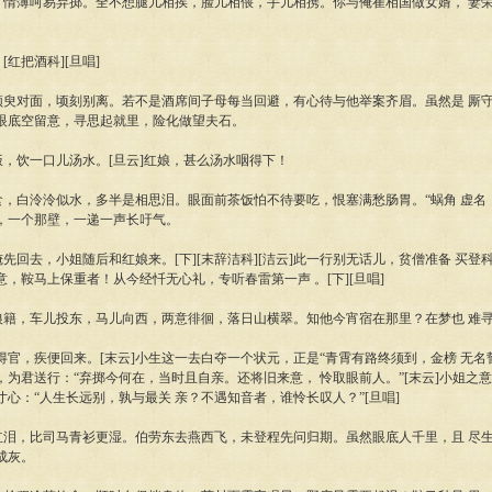
别，情薄呵易弃掷。全不想腿儿相挨，脸儿相偎，手儿相携。你与俺崔相国做女婿， 妻
。
[红把酒科][旦唱]
，须臾对面，顷刻别离。若不是酒席间子母每当回避，有心待与他举案齐眉。虽然是 厮
眼底空留意，寻思起就里，险化做望夫石。
饭，饮一口儿汤水。[旦云]红娘，甚么汤水咽得下！
共食，白泠泠似水，多半是相思泪。眼面前茶饭怕不待要吃，恨塞满愁肠胃。“蜗角 虚名
，一个那壁，一递一声长吁气。
俺先回去，小姐随后和红娘来。[下][末辞洁科][洁云]此一行别无话儿，贫僧准备 买
，鞍马上保重者！从今经忏无心礼，专听春雷第一声 。[下][旦唱]
盘狼籍，车儿投东，马儿向西，两意徘徊，落日山横翠。知他今宵宿在那里？在梦也 难
官，疾便回来。[末云]小生这一去白夺一个状元，正是“青霄有路终须到，金榜 无名誓
为君送行：“弃掷今何在，当时且自亲。还将旧来意， 怜取眼前人。”[末云]小姐之
心：“人生长远别，孰与最关 亲？不遇知音者，谁怜长叹人？”[旦唱]
啼红泪，比司马青衫更湿。伯劳东去燕西飞，未登程先问归期。虽然眼底人千里，且 尽
成灰。