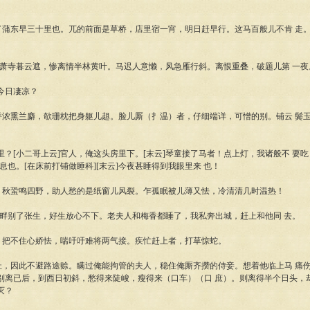
离了蒲东早三十里也。兀的前面是草桥，店里宿一宵，明日赶早行。这马百般儿不肯 走
蒲东萧寺暮云遮，惨离情半林黄叶。马迟人意懒，风急雁行斜。离恨重叠，破题儿第 一夜
今日凄凉？
被香浓熏兰麝，欹珊枕把身躯儿趄。脸儿厮（扌温）者，仔细端详，可憎的别。铺云 鬓
？[小二哥上云]官人，俺这头房里下。[末云]琴童接了马者！点上灯，我诸般不 要吃
息也。[在床前打铺做睡科][末云]今夜甚睡得到我眼里来 也！
枕，秋蛩鸣四野，助人愁的是纸窗儿风裂。乍孤眠被儿薄又怯，冷清清几时温热！
长亭畔别了张生，好生放心不下。老夫人和梅香都睡了，我私奔出城，赶上和他同 去。
野，把不住心娇怯，喘吁吁难将两气接。疾忙赶上者，打草惊蛇。
肠扯，因此不避路途赊。瞒过俺能拘管的夫人，稳住俺厮齐攒的侍妾。想着他临上马 痛
别离已后，到西日初斜，愁得来陡峻，瘦得来（口车）（口 庶）。则离得半个日头，
灭？