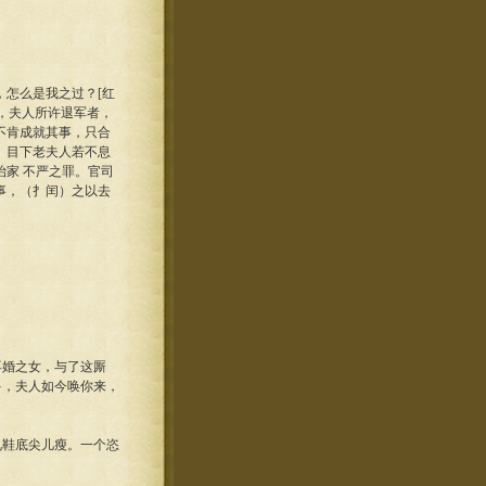
，怎么是我之过？[红
救，夫人所许退军者，
不肯成就其事，只合
。目下老夫人若不息
家 不严之罪。官司
事，（扌闰）之以去
再婚之女，与了这厮
多，夫人如今唤你来，
见鞋底尖儿瘦。一个恣