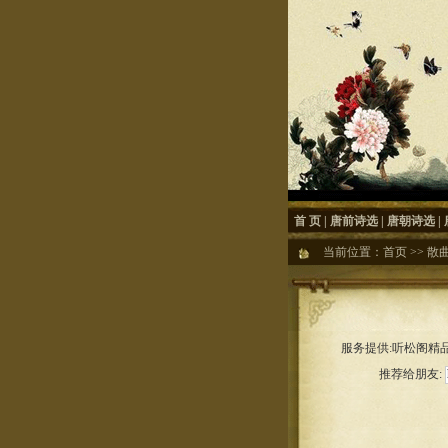
首 页
|
唐前诗选
|
唐朝诗选
|
当前位置：
首页
>>
散
服务提供:听松阁精品
推荐给朋友: