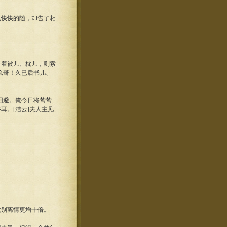
儿快快的随，却告了相
备着被儿、枕儿，则索
么哥！久已后书儿、
要回避。俺今日将莺莺
耳。[洁云]夫人主见
此别离情更增十倍。