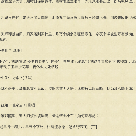
土，趁程途节饮食，顺时自保揣身体。荒村雨露宜眠早，野店风霜要起迟！鞍马秋风 里
谁？相思只自知，老天不管人憔悴。泪添九曲黄河溢，恨压三峰华岳低。到晚来闷把 西
来，哭啼啼独自归。归家若到罗帏里，昨宵个绣衾香暖留春住，今夜个翠被生寒有梦 知
愁眉。
生咱？[旦唱]
福不齐”，我则怕你“停妻再娶妻”。休要“一春鱼雁无消息”！我这里青鸾有信 频须寄，你
，若见了那异乡花草，再休似此处栖迟。
小生又生此念？[旦唱]
，疏林不做美，淡烟暮霭相遮蔽。夕阳古道无人语，禾黍秋风听马嘶。我为甚么懒上 车
，姐姐，咱家去！[旦唱]
，一鞭残照里。遍人间烦恼填胸臆，量这些大小车儿如何载得起？
仆童赶早行一程儿，早寻个宿处。泪随流水急，愁逐野云飞。[下]