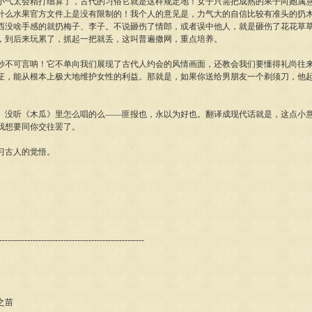
小气太会精打细算了，古代的习俗它就是这样规定地！女子只需把成熟的果子向她属
什么水果官方文件上是没有限制的！我个人的意见是，力气大的自信比较有准头的扔
西没啥手感的就扔梅子、李子。不说砸伤了情郎，或者误中他人，就是砸伤了花花草
，到后来玩累了，抓起一把就丢，这叫普遍撒网，重点培养。
妙不可言呐！它不单向我们展现了古代人约会的风情画面，还教会我们要懂得礼尚往
证，能从根本上极大地维护女性的利益。那就是，如果你送给男朋友一个剃须刀，他
。没听《木瓜》里怎么唱的么——匪报也，永以为好也。翻译成现代话就是，这点小
我想要同你交往罢了。
习古人的觉悟。
----------------------------------------------------
之苗