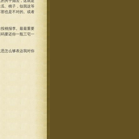
意的男子抛去，这就是
木瓜、桃子，似我这等
草那也是不对的。或者
来投桃报李。最最重要
起码要还你一瓶三宅一
意思怎么够表达我对你