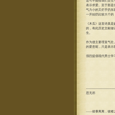
这可不能怪我们女生
表示求爱。至于那是
气力小的又烂手扔东
一开始扔比较大个的
《木瓜》这首诗真是
的，有此历史文献做
生。
作为债主要理直气壮
的爱意呢，只是表示
强烈提倡现代男士学
----------------------------
思无邪
——彼黍离离，彼稷