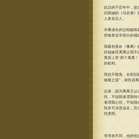
此后的千百年中，故
刘禹锡的《乌衣巷》
人复哀后人。
禾黍成长的过程颇有象
而每章后半部分的感
我最初喜欢《黍离》
好姐妹匡离离让我不
离原上草’那个离离
的权利。
我也不能免，在初识
彼稷之苗”，就告诉
后来，因为离离又认
忧，不知我者谓我何
者谓我心忧，不知我
段岁月决意远走，历
忧患吧。
哥哥则不同，他的忧