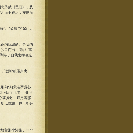
到向秀赋《思旧》，从
哀之而不鉴之，亦使后
醉”、“如噎”的深化。
真正的忧患的。是我的
脱口而出：“哦！‘离
手剥夺了自我发挥创造
，读到“彼黍离离，
那句“知我者谓我心
切正应了那句：“知我
心要挽救，可是当那
？所以忧患，也只能是
使绕着那个湖跑了一个