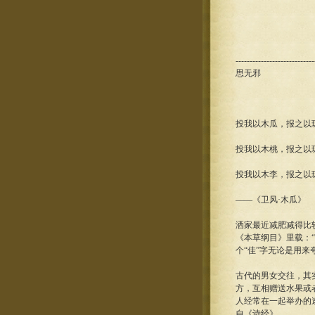
----------------------------
思无邪
投我以木瓜，报之以
投我以木桃，报之以
投我以木李，报之以
——《卫风·木瓜》
洒家最近减肥减得比
《本草纲目》里载：
个“佳”字无论是用来
古代的男女交往，其
方，互相赠送水果或
人经常在一起举办的
自《诗经》。