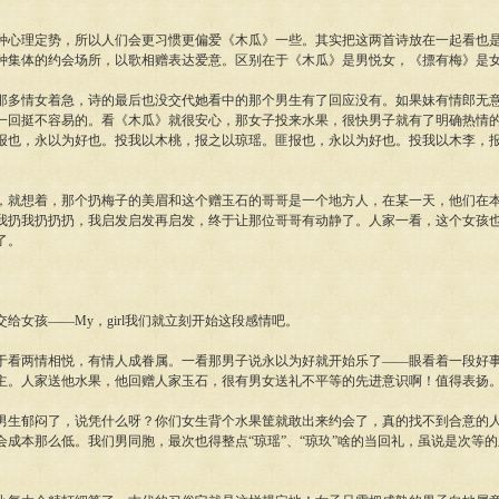
种心理定势，所以人们会更习惯更偏爱《木瓜》一些。其实把这两首诗放在一起看也
种集体的约会场所，以歌相赠表达爱意。区别在于《木瓜》是男悦女，《摽有梅》是
那多情女着急，诗的最后也没交代她看中的那个男生有了回应没有。如果妹有情郎无
一回挺不容易的。看《木瓜》就很安心，那女子投来水果，很快男子就有了明确热情
报也，永以为好也。投我以木桃，报之以琼瑶。匪报也，永以为好也。投我以木李，
，就想着，那个扔梅子的美眉和这个赠玉石的哥哥是一个地方人，在某一天，他们在本地
我扔我扔扔扔，我启发启发再启发，终于让那位哥哥有动静了。人家一看，这个女孩
了。
给女孩——My，girl我们就立刻开始这段感情吧。
于看两情相悦，有情人成眷属。一看那男子说永以为好就开始乐了——眼看着一段好
主。人家送他水果，他回赠人家玉石，很有男女送礼不平等的先进意识啊！值得表扬
男生郁闷了，说凭什么呀？你们女生背个水果筐就敢出来约会了，真的找不到合意的
会成本那么低。我们男同胞，最次也得整点“琼瑶”、“琼玖”啥的当回礼，虽说是次等