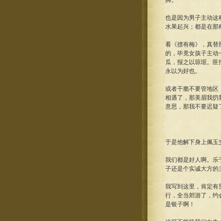
脚。
也是因为男子主动这
水果起兴；都是在那
看《摽有梅》，真替
的，毕竟女孩子主动
瓜，报之以琼琚。匪
永以为好也。
或者干脆不要管地区
相遇了，那美眉我扔
意思，那我不要迟疑
于是他解下身上佩玉交
我们都是好人啊。乐
子还是个实诚大方的
我写到这里，肯定有
行，全当郊游了，约
是银子啊！