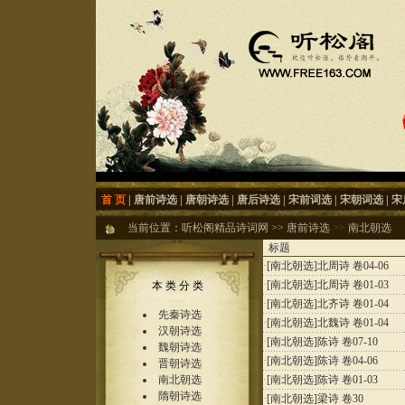
首 页
|
唐前诗选
|
唐朝诗选
|
唐后诗选
|
宋前词选
|
宋朝词选
|
宋
当前位置：
听松阁精品诗词网
>>
唐前诗选
>>
南北朝选
标题
·
[南北朝选]
北周诗 卷04-06
·
[南北朝选]
北周诗 卷01-03
本 类 分 类
·
[南北朝选]
北齐诗 卷01-04
先秦诗选
·
[南北朝选]
北魏诗 卷01-04
汉朝诗选
·
[南北朝选]
陈诗 卷07-10
魏朝诗选
·
[南北朝选]
陈诗 卷04-06
晋朝诗选
南北朝选
·
[南北朝选]
陈诗 卷01-03
隋朝诗选
·
[南北朝选]
梁诗 卷30