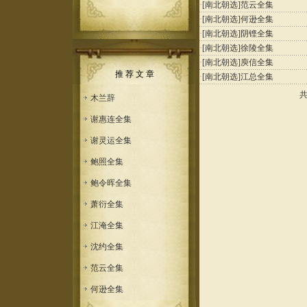
·
[南北朝选]
范云全集
·
[南北朝选]
何逊全集
·
[南北朝选]
阴铿全集
·
[南北朝选]
徐陵全集
·
[南北朝选]
庾信全集
推 荐 文 章
·
[南北朝选]
江总全集
木兰辞
谢惠连全集
谢灵运全集
鲍照全集
鲍令晖全集
萧衍全集
江淹全集
沈约全集
范云全集
何逊全集