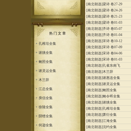
·
[南北朝选]
梁诗 卷27-29
·
[南北朝选]
梁诗 卷24-26
·
[南北朝选]
梁诗 卷21-23
·
[南北朝选]
梁诗 卷01-03
·
[南北朝选]
齐诗 卷05-07
热 门 文 章
·
[南北朝选]
齐诗 卷01-04
·
[南北朝选]
宋诗 卷10-12
孔稚珪全集
·
[南北朝选]
宋诗 卷07-09
谢朓全集
·
[南北朝选]
宋诗 卷04-06
·
[南北朝选]
宋诗 卷01-03
鲍照全集
·
[南北朝选]
孔雀东南飞
谢灵运全集
·
[南北朝选]
木兰辞
·
[南北朝选]
谢惠连全集
木兰辞
·
[南北朝选]
谢灵运全集
江总全集
·
[南北朝选]
鲍照全集
·
[南北朝选]
鲍令晖全集
庾信全集
·
[南北朝选]
谢朓全集
徐陵全集
·
[南北朝选]
孔稚珪全集
·
[南北朝选]
萧衍全集
阴铿全集
·
[南北朝选]
江淹全集
何逊全集
·
[南北朝选]
沈约全集